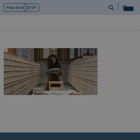
IT
Help Desk
QTSP
Chi siamo
Cosa facciamo
Piattaforme
Industry
News e Media
Contattaci