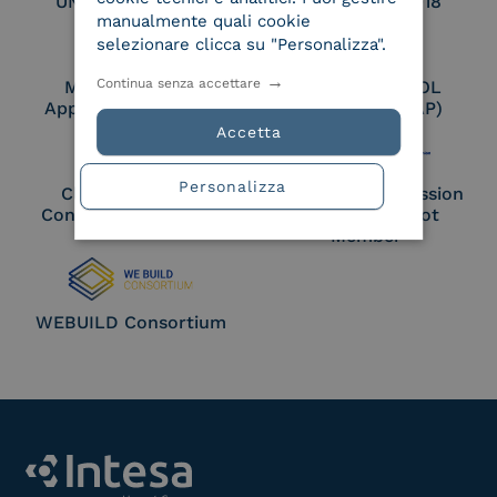
UNI EN ISO 27017
UNI EN ISO 27018
manualmente quali cookie
selezionare clicca su "Personalizza".
Continua senza accettare
Membro Adobe
Certified PEPPOL
Approved Trust List
Access Point (AP)
Accetta
Personalizza
Cloud Signature
European Commission
Consortium Member
Large Scale Pilot
Member
WEBUILD Consortium