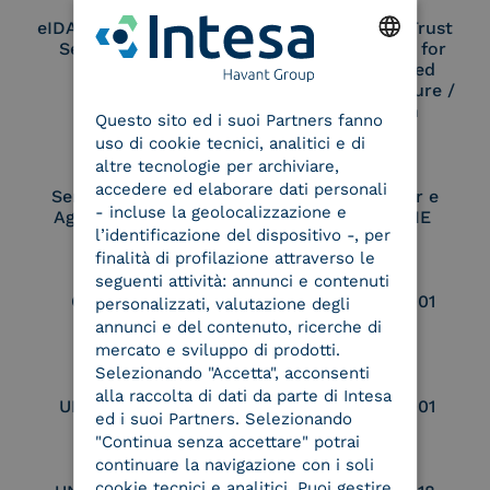
eIDAS Qualified Trust
eIDAS Qualified Trust
Service Provider
Service Provider for
Remote Qualified
ENGLISH
Electronic Signature /
Seal Creation
Questo sito ed i suoi Partners fanno
ITALIAN
uso di cookie tecnici, analitici e di
altre tecnologie per archiviare,
accedere ed elaborare dati personali
Service Provider e
Service Provider e
- incluse la geolocalizzazione e
Aggregatore SPID
Aggregatore CIE
l’identificazione del dispositivo -, per
finalità di profilazione attraverso le
seguenti attività: annunci e contenuti
Conservatore
UNI EN ISO 37001
personalizzati, valutazione degli
qualificato
annunci e del contenuto, ricerche di
mercato e sviluppo di prodotti.
Selezionando "Accetta", acconsenti
alla raccolta di dati da parte di Intesa
UNI EN ISO 9001
UNI EN ISO 27001
ed i suoi Partners. Selezionando
"Continua senza accettare" potrai
continuare la navigazione con i soli
cookie tecnici e analitici. Puoi gestire