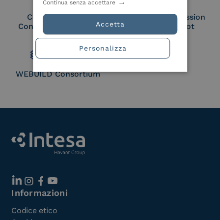
Continua senza accettare
Cloud Signature
European Commission
Accetta
Consortium Member
Large Scale Pilot
Member
Personalizza
WEBUILD Consortium
Informazioni
Codice etico