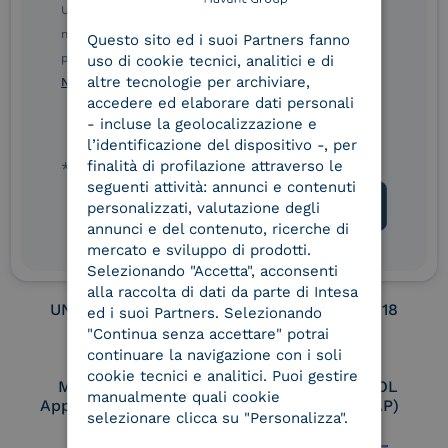
ENGLISH
Ulteriori informazioni sulle procedure sono disponibili
nelle Norme di tutela della privacy INTESA. Inoltrando il
Service Provider e
Service Provider e
Questo sito ed i suoi Partners fanno
ITALIAN
Aggregatore SPID
Aggregatore CIE
presente modulo, dichiaro di aver letto e compreso le
uso di cookie tecnici, analitici e di
altre tecnologie per archiviare,
Norme di tutela della privacy INTESA
.
accedere ed elaborare dati personali
- incluse la geolocalizzazione e
Conservatore
UNI EN ISO 37001
l’identificazione del dispositivo -, per
qualificato
finalità di profilazione attraverso le
* campo obbligatorio
seguenti attività: annunci e contenuti
personalizzati, valutazione degli
annunci e del contenuto, ricerche di
UNI EN ISO 9001
UNI EN ISO 27001
mercato e sviluppo di prodotti.
Selezionando "Accetta", acconsenti
alla raccolta di dati da parte di Intesa
UNI EN ISO 27017
UNI EN ISO 27018
ed i suoi Partners. Selezionando
"Continua senza accettare" potrai
continuare la navigazione con i soli
cookie tecnici e analitici. Puoi gestire
Membro Adobe
Certified PEPPOL
manualmente quali cookie
Approved Trust List
Access Point (AP)
selezionare clicca su "Personalizza".