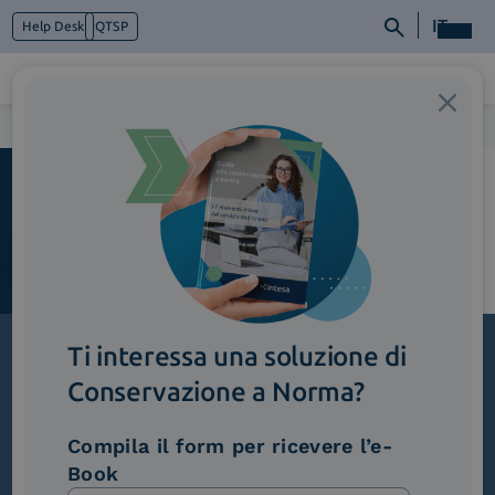
IT
Help Desk
QTSP
Home
>
ImmagineInEvidenza_Catalogo
Chi siamo
Cosa facciamo
Piattaforme
Industry
News e Media
Contattaci
Ti interessa una soluzione di
Conservazione a Norma?
Iscriviti alla newsletter
Novità, iniziative ed eventi dal mondo della
Compila il form per ricevere l’e-
trasformazione digitale.
Book