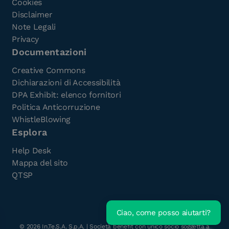
Cookies
Disclaimer
Note Legali
Privacy
Documentazioni
Creative Commons
Dichiarazioni di Accessibilità
DPA Exhibit: elenco fornitori
Politica Anticorruzione
WhistleBlowing
Esplora
Help Desk
Mappa del sito
QTSP
Ciao, come posso aiutarti?
Scarica l'e-Book gratuito
©
2026
In.Te.S.A. S.p.A. | Società benefit con unico socio soggetta a