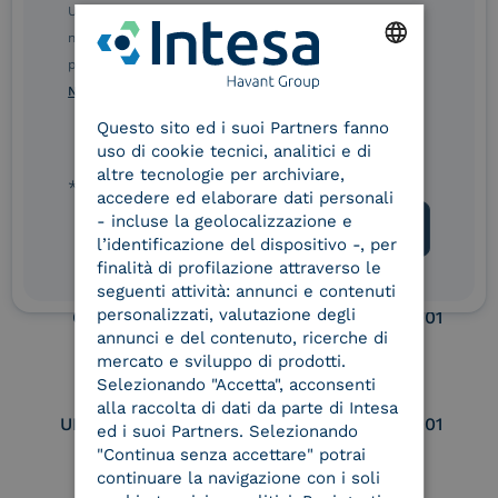
Ulteriori informazioni sulle procedure sono disponibili
eIDAS Qualified Trust
eIDAS Qualified Trust
nelle Norme di tutela della privacy INTESA. Inoltrando il
Service Provider
Service Provider for
presente modulo, dichiaro di aver letto e compreso le
Remote Qualified
ENGLISH
Norme di tutela della privacy INTESA
.
Electronic Signature /
Seal Creation
Questo sito ed i suoi Partners fanno
ITALIAN
uso di cookie tecnici, analitici e di
altre tecnologie per archiviare,
* campo obbligatorio
accedere ed elaborare dati personali
Service Provider e
Service Provider e
- incluse la geolocalizzazione e
Aggregatore SPID
Aggregatore CIE
l’identificazione del dispositivo -, per
finalità di profilazione attraverso le
seguenti attività: annunci e contenuti
personalizzati, valutazione degli
Conservatore
UNI EN ISO 37001
qualificato
annunci e del contenuto, ricerche di
mercato e sviluppo di prodotti.
Selezionando "Accetta", acconsenti
alla raccolta di dati da parte di Intesa
UNI EN ISO 9001
UNI EN ISO 27001
ed i suoi Partners. Selezionando
"Continua senza accettare" potrai
continuare la navigazione con i soli