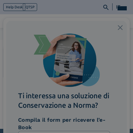
IT
Help Desk
QTSP
Home
>
ImmagineAccordion_RicercaAvanzata
Chi siamo
Cosa facciamo
Piattaforme
Industry
News e Media
Contattaci
Ti interessa una soluzione di
Conservazione a Norma?
Compila il form per ricevere l’e-
Book