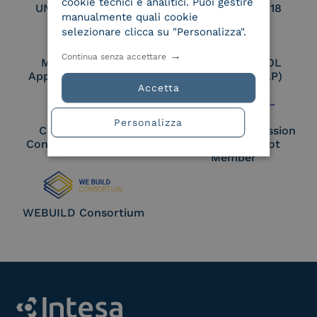
cookie tecnici e analitici. Puoi gestire
UNI EN ISO 27017
UNI EN ISO 27018
manualmente quali cookie
selezionare clicca su "Personalizza".
Continua senza accettare
Membro Adobe
Certified PEPPOL
Approved Trust List
Access Point (AP)
Accetta
Personalizza
Cloud Signature
European Commission
Consortium Member
Large Scale Pilot
Member
WEBUILD Consortium