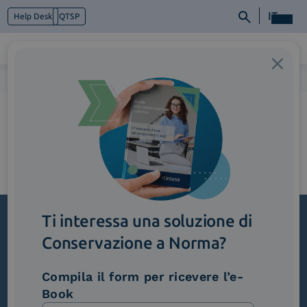
IT
Help Desk
QTSP
Home
>
4_Manufacturing
Chi siamo
Cosa facciamo
Piattaforme
Industry
News e Media
Contattaci
Ti interessa una soluzione di
Conservazione a Norma?
Iscriviti alla newsletter
Novità, iniziative ed eventi dal mondo della
Compila il form per ricevere l’e-
trasformazione digitale.
Book