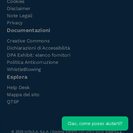
Cookies
Disclaimer
Note Legali
Privacy
Documentazioni
Creative Commons
Dichiarazioni di Accessibilità
DPA Exhibit: elenco fornitori
Politica Anticorruzione
WhistleBlowing
Esplora
Help Desk
Mappa del sito
QTSP
Ciao, come posso aiutarti?
Scarica l'e-Book gratuito
©
2026
In.Te.S.A. S.p.A. | Società benefit con unico socio soggetta a