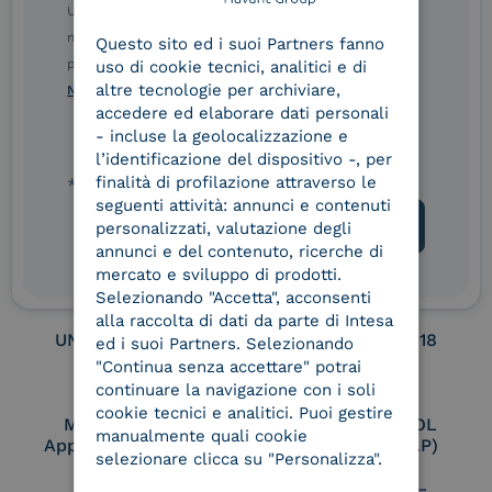
ENGLISH
Ulteriori informazioni sulle procedure sono disponibili
nelle Norme di tutela della privacy INTESA. Inoltrando il
Service Provider e
Service Provider e
Questo sito ed i suoi Partners fanno
ITALIAN
Aggregatore SPID
Aggregatore CIE
presente modulo, dichiaro di aver letto e compreso le
uso di cookie tecnici, analitici e di
altre tecnologie per archiviare,
Norme di tutela della privacy INTESA
.
accedere ed elaborare dati personali
- incluse la geolocalizzazione e
Conservatore
UNI EN ISO 37001
l’identificazione del dispositivo -, per
qualificato
finalità di profilazione attraverso le
* campo obbligatorio
seguenti attività: annunci e contenuti
personalizzati, valutazione degli
annunci e del contenuto, ricerche di
UNI EN ISO 9001
UNI EN ISO 27001
mercato e sviluppo di prodotti.
Selezionando "Accetta", acconsenti
alla raccolta di dati da parte di Intesa
UNI EN ISO 27017
UNI EN ISO 27018
ed i suoi Partners. Selezionando
"Continua senza accettare" potrai
continuare la navigazione con i soli
cookie tecnici e analitici. Puoi gestire
Membro Adobe
Certified PEPPOL
manualmente quali cookie
Approved Trust List
Access Point (AP)
selezionare clicca su "Personalizza".