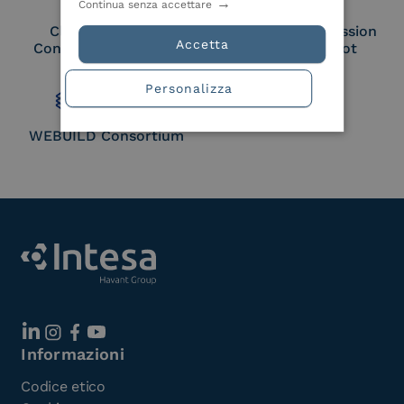
Continua senza accettare
Cloud Signature
European Commission
Accetta
Consortium Member
Large Scale Pilot
Member
Personalizza
WEBUILD Consortium
Informazioni
Codice etico