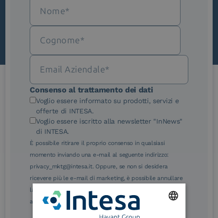
Scopri InNews
Consenso al trattamento dei dati
Le nostre certificazioni
Voglio essere informato su prodotti, servizi e
offerte di INTESA.
Voglio essere iscritto alla newsletter "InNews"
di INTESA.
È possibile ritirare il proprio consenso in qualsiasi
momento inviando una e-mail al seguente indirizzo:
eIDAS Qualified Trust
eIDAS Qualified Trust
privacy_mktg@intesa.it. Oppure, se non si desidera
Service Provider
Service Provider for
ricevere più le e-mail di marketing, è possibile annullare
Remote Qualified
Electronic Signature /
la sottoscrizione facendo clic sul relativo link di
Seal Creation
annullamento sottoscrizione, in qualsiasi e-mail.