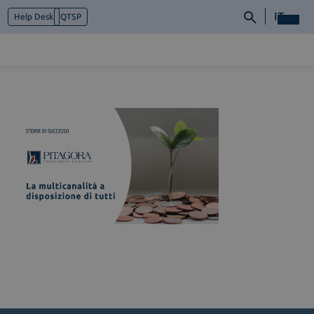
IT
Help Desk
QTSP
Chi siamo
Cosa facciamo
Piattaforme
Industry
News e Media
Contattaci