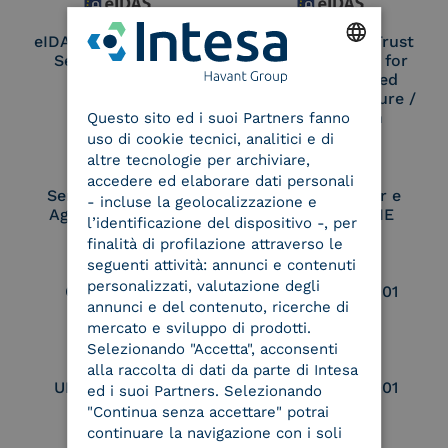
eIDAS Qualified Trust
eIDAS Qualified Trust
Service Provider
Service Provider for
Remote Qualified
ENGLISH
Electronic Signature /
Seal Creation
Questo sito ed i suoi Partners fanno
ITALIAN
uso di cookie tecnici, analitici e di
altre tecnologie per archiviare,
accedere ed elaborare dati personali
Service Provider e
Service Provider e
- incluse la geolocalizzazione e
Aggregatore SPID
Aggregatore CIE
l’identificazione del dispositivo -, per
finalità di profilazione attraverso le
seguenti attività: annunci e contenuti
personalizzati, valutazione degli
Conservatore
UNI EN ISO 37001
annunci e del contenuto, ricerche di
qualificato
mercato e sviluppo di prodotti.
Selezionando "Accetta", acconsenti
alla raccolta di dati da parte di Intesa
UNI EN ISO 9001
UNI EN ISO 27001
ed i suoi Partners. Selezionando
"Continua senza accettare" potrai
continuare la navigazione con i soli