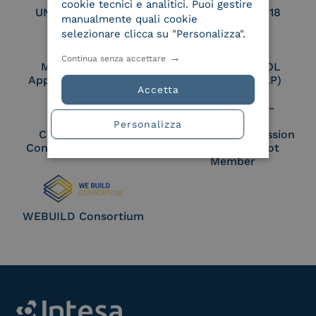
cookie tecnici e analitici. Puoi gestire
UNI EN ISO 27017
UNI EN ISO 27018
manualmente quali cookie
selezionare clicca su "Personalizza".
Continua senza accettare
Membro Adobe
Certified PEPPOL
Approved Trust List
Access Point (AP)
Accetta
Personalizza
Cloud Signature
European Commission
Consortium Member
Large Scale Pilot
Member
WEBUILD Consortium