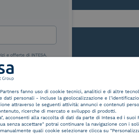
lla
izi e offerte di INTESA.
nNews" di INTESA.
asi momento inviando una e-mail
ure, se non si desidera ricevere
a sottoscrizione facendo clic sul
Le nostre certificazioni
Partners fanno uso di cookie tecnici, analitici e di altre tecno
lsiasi e-mail.
dati personali - incluse la geolocalizzazione e l’identificazio
azione attraverso le seguenti attività: annunci e contenuti pers
ibili nelle Norme di tutela della
ontenuto, ricerche di mercato e sviluppo di prodotti.
chiaro di aver letto e compreso
, acconsenti alla raccolta di dati da parte di Intesa ed i suoi 
a senza accettare" potrai continuare la navigazione con i soli
re manualmente quali cookie selezionare clicca su "Personalizza
d Trust
Service Provider e
Servi
der for
Aggregatore SPID
Aggr