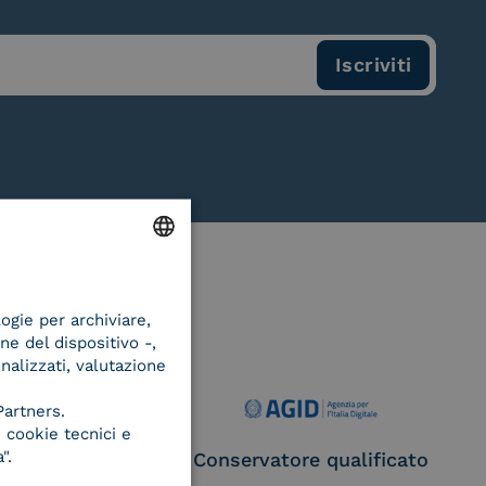
ENGLISH
logie per archiviare,
ITALIAN
ne del dispositivo -,
onalizzati, valutazione
Partners.
 cookie tecnici e
".
ce Provider e
Conservatore qualificato
egatore CIE