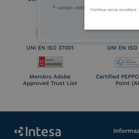
Remote Qual
* campo obbligatorio
Continua senza accettare
Electronic Sig
Seal Crea
UNI EN ISO 37001
UNI EN ISO
Membro Adobe
Certified PEPP
Approved Trust List
Point (A
Informaz