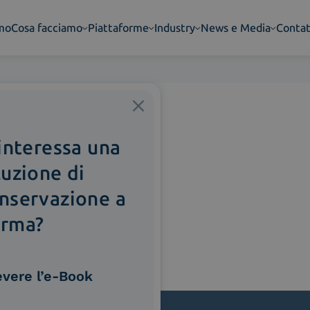
amo
Cosa facciamo
Piattaforme
Industry
News e Media
Contat
 interessa una
luzione di
nservazione a
rma?
evere l’e-Book