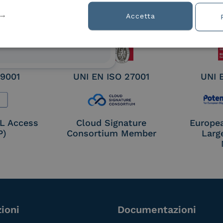
ified
Accetta
nature /
tion
 9001
UNI EN ISO 27001
UNI 
OL Access
Cloud Signature
Europe
P)
Consortium Member
Larg
ioni
Documentazioni