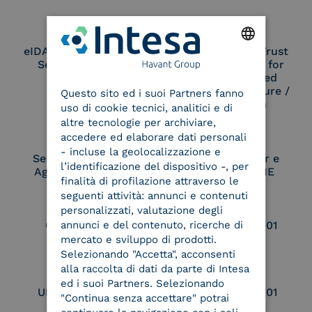
eIDAS Qualified Trust
eIDAS Qualified Trust
Service Provider
Service Provider for
ENGLISH
Remote Qualified
Electronic Signature /
Questo sito ed i suoi Partners fanno
ITALIAN
Seal Creation
uso di cookie tecnici, analitici e di
altre tecnologie per archiviare,
accedere ed elaborare dati personali
- incluse la geolocalizzazione e
Service Provider e
Service Provider e
l’identificazione del dispositivo -, per
Aggregatore SPID
Aggregatore CIE
finalità di profilazione attraverso le
seguenti attività: annunci e contenuti
personalizzati, valutazione degli
Conservatore
UNI EN ISO 37001
annunci e del contenuto, ricerche di
qualificato
mercato e sviluppo di prodotti.
Selezionando "Accetta", acconsenti
alla raccolta di dati da parte di Intesa
ed i suoi Partners. Selezionando
UNI EN ISO 9001
UNI EN ISO 27001
"Continua senza accettare" potrai