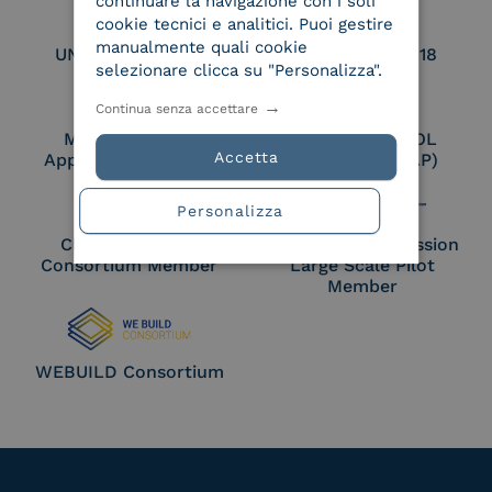
continuare la navigazione con i soli
cookie tecnici e analitici. Puoi gestire
manualmente quali cookie
UNI EN ISO 27017
UNI EN ISO 27018
selezionare clicca su "Personalizza".
Continua senza accettare
Membro Adobe
Certified PEPPOL
Accetta
Approved Trust List
Access Point (AP)
Personalizza
Cloud Signature
European Commission
Consortium Member
Large Scale Pilot
Member
WEBUILD Consortium