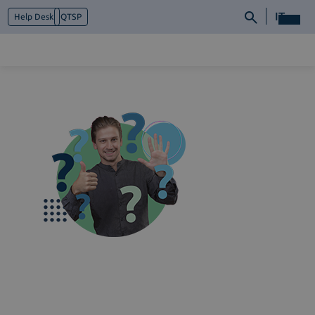
IT
Help Desk
QTSP
Chi siamo
Cosa facciamo
Piattaforme
Industry
News e Media
Contattaci