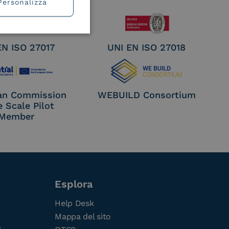
Personalizza
EN ISO 27017
UNI EN ISO 27018
an Commission
WEBUILD Consortium
e Scale Pilot
Member
Esplora
Help Desk
Mappa del sito