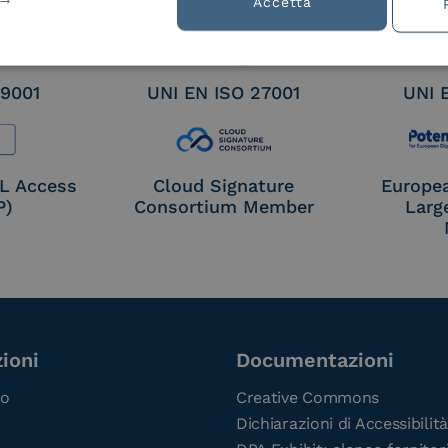
Accetta
 9001
UNI EN ISO 27001
UNI 
OL Access
Cloud Signature
Europe
P)
Consortium Member
Larg
ioni
Documentazioni
co
Creative Commons
Dichiarazioni di Accessibilità