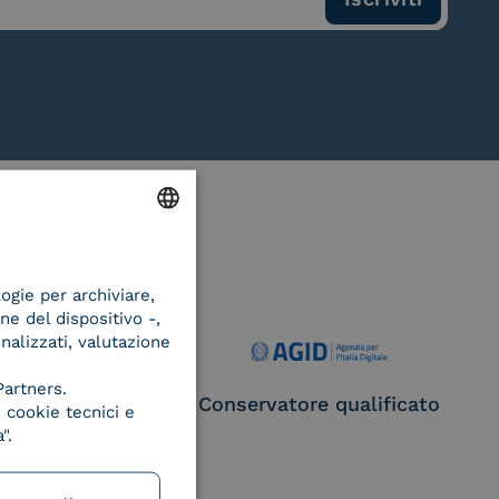
ENGLISH
logie per archiviare,
ITALIAN
ne del dispositivo -,
onalizzati, valutazione
Partners.
ce Provider e
Conservatore qualificato
 cookie tecnici e
egatore CIE
".