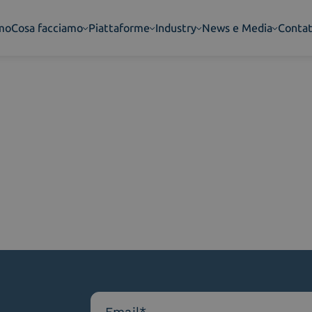
amo
Cosa facciamo
Piattaforme
Industry
News e Media
Contat