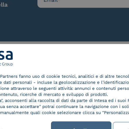
lla
Le nostre certificazioni
Partners fanno uso di cookie tecnici, analitici e di altre tecno
dati personali - incluse la geolocalizzazione e l’identificazio
azione attraverso le seguenti attività: annunci e contenuti pers
ontenuto, ricerche di mercato e sviluppo di prodotti.
, acconsenti alla raccolta di dati da parte di Intesa ed i suoi 
d Trust
Service Provider e
Servi
a senza accettare" potrai continuare la navigazione con i soli
der for
Aggregatore SPID
Aggr
re manualmente quali cookie selezionare clicca su "Personalizza
ified
nature /
tion