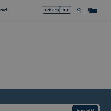
IT
taci
Help Desk
QTSP