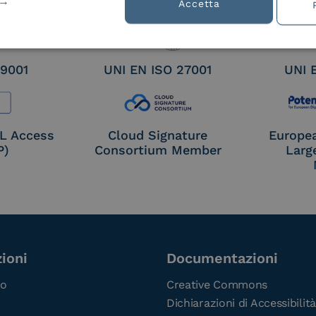
tion
Accetta
 9001
UNI EN ISO 27001
UNI 
OL Access
Cloud Signature
Europe
P)
Consortium Member
Larg
ioni
Documentazioni
co
Creative Commons
Dichiarazioni di Accessibilità