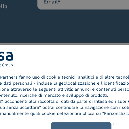
lla
Le nostre certificazioni
Partners fanno uso di cookie tecnici, analitici e di altre tecno
dati personali - incluse la geolocalizzazione e l’identificazio
azione attraverso le seguenti attività: annunci e contenuti pers
ontenuto, ricerche di mercato e sviluppo di prodotti.
, acconsenti alla raccolta di dati da parte di Intesa ed i suoi 
d Trust
Service Provider e
Servi
a senza accettare" potrai continuare la navigazione con i soli
der for
Aggregatore SPID
Aggr
re manualmente quali cookie selezionare clicca su "Personalizza
ified
nature /