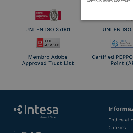
Seal Crea
Continua senza accettare
UNI EN ISO 37001
UNI EN ISO
Membro Adobe
Certified PEPP
Approved Trust List
Point (A
Informaz
Codice eti
Cookies