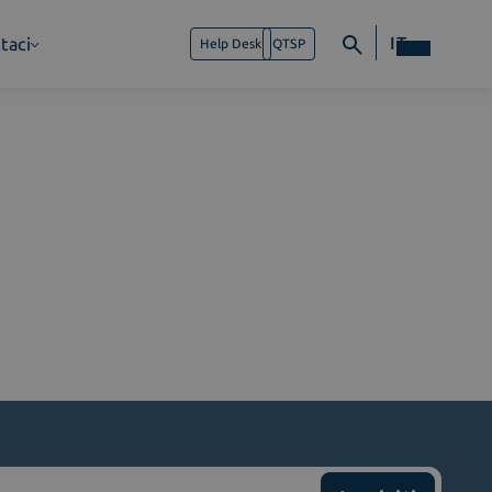
IT
taci
Help Desk
QTSP