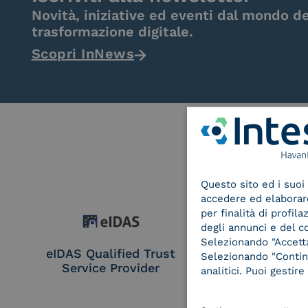
Novità, iniziative ed eventi dal mondo de
trasformazione digitale.
Scopri InNews
Questo sito ed i suoi 
accedere ed elaborare 
per finalità di profil
degli annunci e del c
Selezionando "Accetta"
eIDAS Qualified Trust
eIDAS Qualifie
Selezionando "Continu
Service Provider
Service Provi
analitici. Puoi gesti
Remote Qual
Electronic Sig