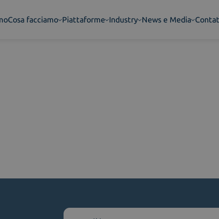
amo
Cosa facciamo
Piattaforme
Industry
News e Media
Contat