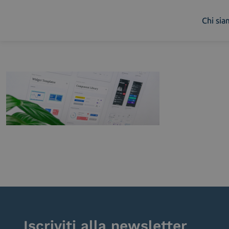
Chi si
Chi siamo
Cosa facciamo
Piattaforme
Industry
News e Media
Contattaci
Iscriviti alla newsletter