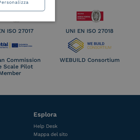
Personalizza
EN ISO 27017
UNI EN ISO 27018
an Commission
WEBUILD Consortium
e Scale Pilot
Member
Esplora
Help Desk
Mappa del sito