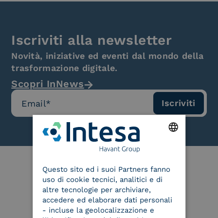
Iscriviti alla newsletter
Novità, iniziative ed eventi dal mondo della
trasformazione digitale.
Scopri InNews
ENGLISH
Questo sito ed i suoi Partners fanno
ITALIAN
uso di cookie tecnici, analitici e di
Le nostre certificazioni
altre tecnologie per archiviare,
accedere ed elaborare dati personali
- incluse la geolocalizzazione e