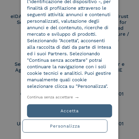
l’identificazione del dispositivo -, per
finalità di profilazione attraverso le
seguenti attività: annunci e contenuti
eIDAS Qualified Trust
eIDAS Qualified Trust
personalizzati, valutazione degli
Service Provider
Service Provider for
annunci e del contenuto, ricerche di
Remote Qualified
Electronic Signature /
mercato e sviluppo di prodotti.
Seal Creation
Selezionando "Accetta", acconsenti
alla raccolta di dati da parte di Intesa
ed i suoi Partners. Selezionando
"Continua senza accettare" potrai
Service Provider e
Service Provider e
continuare la navigazione con i soli
Aggregatore SPID
Aggregatore CIE
cookie tecnici e analitici. Puoi gestire
manualmente quali cookie
selezionare clicca su "Personalizza".
Conservatore
UNI EN ISO 37001
Continua senza accettare
qualificato
Accetta
UNI EN ISO 9001
UNI EN ISO 27001
Personalizza