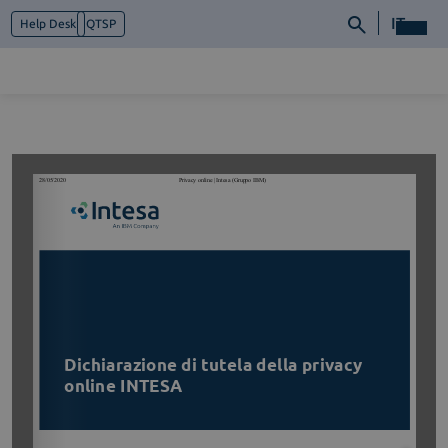
IT
Help Desk
QTSP
Chi siamo
Cosa facciamo
Piattaforme
Industry
News e Media
Contattaci