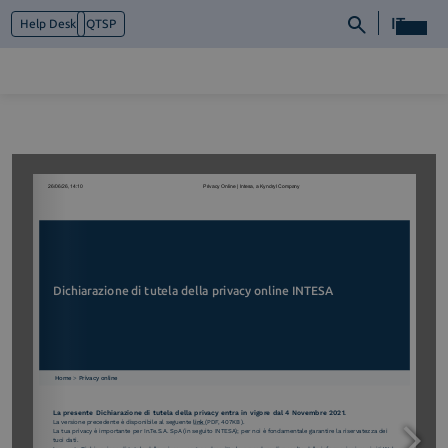
IT
Help Desk
QTSP
Chi siamo
Cosa facciamo
Piattaforme
Industry
News e Media
Contattaci