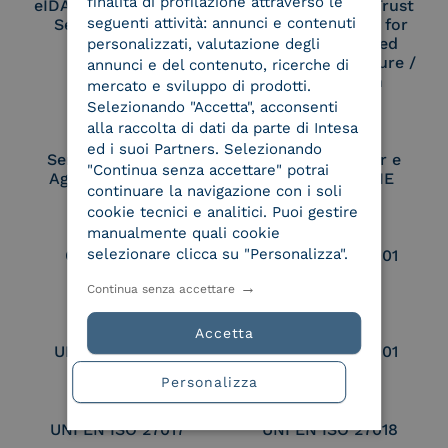
finalità di profilazione attraverso le
eIDAS Qualified Trust
eIDAS Qualified Trust
seguenti attività: annunci e contenuti
Service Provider
Service Provider for
Remote Qualified
personalizzati, valutazione degli
Electronic Signature /
annunci e del contenuto, ricerche di
Seal Creation
mercato e sviluppo di prodotti.
Selezionando "Accetta", acconsenti
alla raccolta di dati da parte di Intesa
ed i suoi Partners. Selezionando
Service Provider e
Service Provider e
"Continua senza accettare" potrai
Aggregatore SPID
Aggregatore CIE
continuare la navigazione con i soli
cookie tecnici e analitici. Puoi gestire
manualmente quali cookie
selezionare clicca su "Personalizza".
Conservatore
UNI EN ISO 37001
qualificato
Continua senza accettare
Accetta
UNI EN ISO 9001
UNI EN ISO 27001
Personalizza
UNI EN ISO 27017
UNI EN ISO 27018