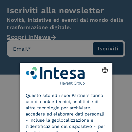
Iscriviti alla newsletter
Novità, iniziative ed eventi dal mondo della
trasformazione digitale.
Scopri InNews
ENGLISH
Le nostre certificazioni
Questo sito ed i suoi Partners fanno
ITALIAN
uso di cookie tecnici, analitici e di
altre tecnologie per archiviare,
accedere ed elaborare dati personali
- incluse la geolocalizzazione e
l’identificazione del dispositivo -, per