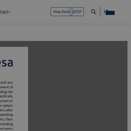
IT
taci
Help Desk
QTSP