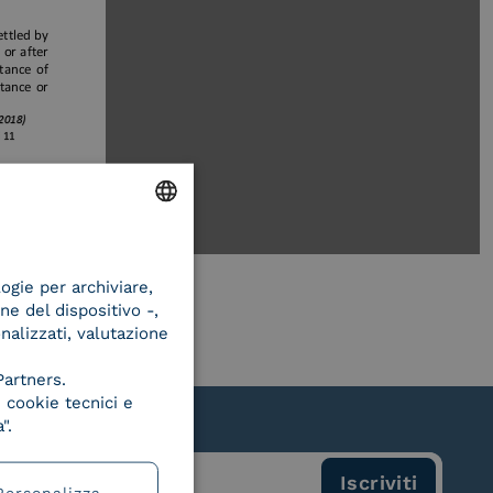
ENGLISH
logie per archiviare,
ITALIAN
ne del dispositivo -,
onalizzati, valutazione
Partners.
 cookie tecnici e
".
Personalizza