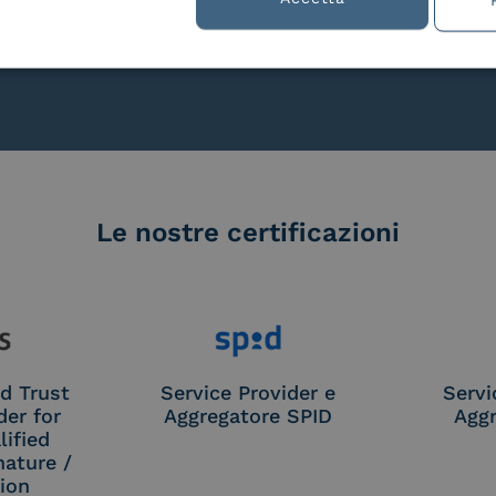
lla
Le nostre certificazioni
d Trust
Service Provider e
Servi
der for
Aggregatore SPID
Aggr
ified
nature /
tion