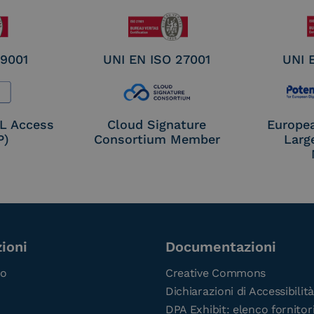
 9001
UNI EN ISO 27001
UNI 
OL Access
Cloud Signature
Europe
P)
Consortium Member
Larg
ioni
Documentazioni
co
Creative Commons
Dichiarazioni di Accessibilità
DPA Exhibit: elenco fornitor