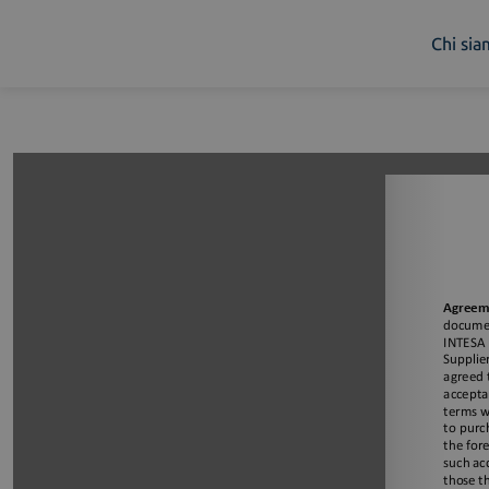
Chi si
Chi siamo
Cosa facciamo
Piattaforme
Industry
News e Media
Contattaci