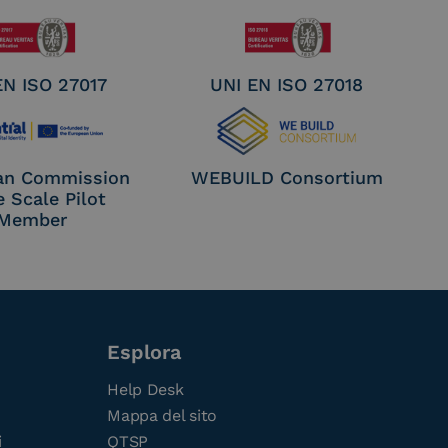
EN ISO 27017
UNI EN ISO 27018
an Commission
WEBUILD Consortium
e Scale Pilot
Member
Esplora
Help Desk
Mappa del sito
i
QTSP