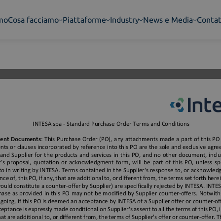
amo
Cosa facciamo
Piattaforme
Industry
News e Media
Contat