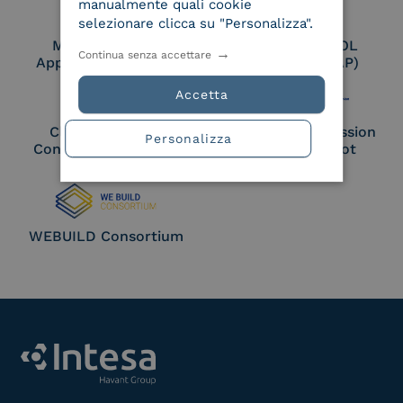
manualmente quali cookie
selezionare clicca su "Personalizza".
Membro Adobe
Certified PEPPOL
Continua senza accettare
Approved Trust List
Access Point (AP)
Accetta
Cloud Signature
European Commission
Personalizza
Consortium Member
Large Scale Pilot
Member
WEBUILD Consortium