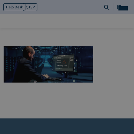
IT
Help Desk
QTSP
Chi siamo
Cosa facciamo
Piattaforme
Industry
News e Media
Contattaci