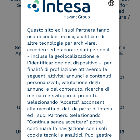
Service Provider
Service Provider for
Remote Qualified
Electronic Signature /
ENGLISH
Seal Creation
Questo sito ed i suoi Partners fanno
ITALIAN
uso di cookie tecnici, analitici e di
altre tecnologie per archiviare,
Service Provider e
Service Provider e
accedere ed elaborare dati personali
Aggregatore SPID
Aggregatore CIE
- incluse la geolocalizzazione e
l’identificazione del dispositivo -, per
finalità di profilazione attraverso le
seguenti attività: annunci e contenuti
Conservatore
UNI EN ISO 37001
personalizzati, valutazione degli
qualificato
annunci e del contenuto, ricerche di
mercato e sviluppo di prodotti.
Selezionando "Accetta", acconsenti
UNI EN ISO 9001
UNI EN ISO 27001
alla raccolta di dati da parte di Intesa
ed i suoi Partners. Selezionando
"Continua senza accettare" potrai
continuare la navigazione con i soli
UNI EN ISO 27017
UNI EN ISO 27018
cookie tecnici e analitici. Puoi gestire