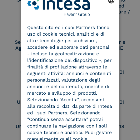
Remote Qualified
Electronic Signature /
ENGLISH
Seal Creation
Questo sito ed i suoi Partners fanno
ITALIAN
uso di cookie tecnici, analitici e di
altre tecnologie per archiviare,
Service Provider e
Service Provider e
accedere ed elaborare dati personali
Aggregatore SPID
Aggregatore CIE
- incluse la geolocalizzazione e
l’identificazione del dispositivo -, per
finalità di profilazione attraverso le
Conservatore
UNI EN ISO 37001
seguenti attività: annunci e contenuti
qualificato
personalizzati, valutazione degli
annunci e del contenuto, ricerche di
mercato e sviluppo di prodotti.
Selezionando "Accetta", acconsenti
UNI EN ISO 9001
UNI EN ISO 27001
alla raccolta di dati da parte di Intesa
ed i suoi Partners. Selezionando
"Continua senza accettare" potrai
continuare la navigazione con i soli
UNI EN ISO 27017
UNI EN ISO 27018
cookie tecnici e analitici. Puoi gestire
manualmente quali cookie