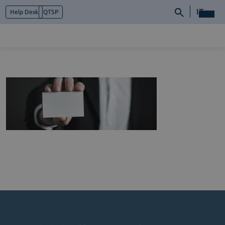
IT
Help Desk
QTSP
Chi siamo
Cosa facciamo
Piattaforme
Industry
News e Media
Contattaci