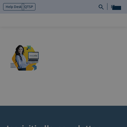
IT
Help Desk
QTSP
Chi siamo
Cosa facciamo
Piattaforme
Industry
News e Media
Contattaci