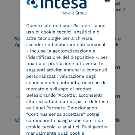
Remote Qualified
Electronic Signature /
Seal Creation
ENGLISH
Questo sito ed i suoi Partners fanno
ITALIAN
uso di cookie tecnici, analitici e di
altre tecnologie per archiviare,
Service Provider e
Service Provider e
Aggregatore SPID
Aggregatore CIE
accedere ed elaborare dati personali
- incluse la geolocalizzazione e
l’identificazione del dispositivo -, per
finalità di profilazione attraverso le
Conservatore
UNI EN ISO 37001
seguenti attività: annunci e contenuti
qualificato
personalizzati, valutazione degli
annunci e del contenuto, ricerche di
mercato e sviluppo di prodotti.
Selezionando "Accetta", acconsenti
UNI EN ISO 9001
UNI EN ISO 27001
alla raccolta di dati da parte di Intesa
ed i suoi Partners. Selezionando
"Continua senza accettare" potrai
UNI EN ISO 27017
UNI EN ISO 27018
continuare la navigazione con i soli
cookie tecnici e analitici. Puoi gestire
manualmente quali cookie