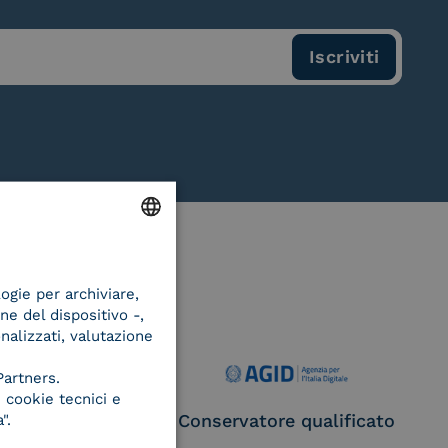
ENGLISH
logie per archiviare,
ITALIAN
ne del dispositivo -,
onalizzati, valutazione
Partners.
 cookie tecnici e
ce Provider e
Conservatore qualificato
".
egatore CIE