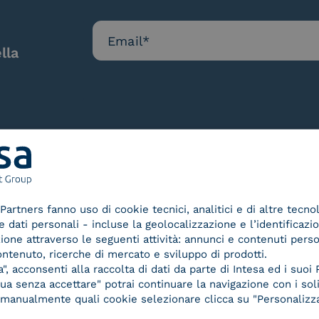
lla
Le nostre certificazioni
Partners fanno uso di cookie tecnici, analitici e di altre tecno
dati personali - incluse la geolocalizzazione e l’identificazio
azione attraverso le seguenti attività: annunci e contenuti pers
ontenuto, ricerche di mercato e sviluppo di prodotti.
, acconsenti alla raccolta di dati da parte di Intesa ed i suoi 
a senza accettare" potrai continuare la navigazione con i soli
d Trust
Service Provider e
Servi
re manualmente quali cookie selezionare clicca su "Personalizza
der for
Aggregatore SPID
Aggr