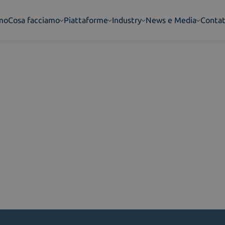
amo
Cosa facciamo
Piattaforme
Industry
News e Media
Contat