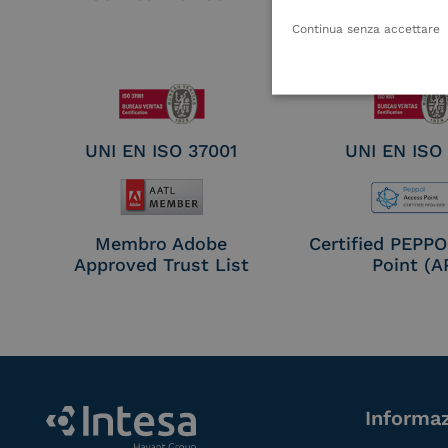
Remote Qual
Continua senza accettare
Electronic Sig
Seal Crea
UNI EN ISO 37001
UNI EN ISO
Membro Adobe
Certified PEPP
Approved Trust List
Point (A
Informaz