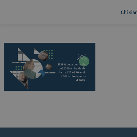
Chi si
Chi siamo
Cosa facciamo
Piattaforme
Industry
News e Media
Contattaci