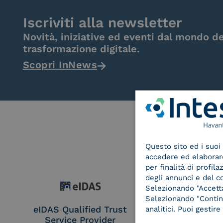
Iscriviti alla newsletter
Novità, iniziative ed eventi dal mondo de
trasformazione digitale.
Scopri InNews
Questo sito ed i suoi 
accedere ed elaborare 
per finalità di profil
degli annunci e del c
Selezionando "Accetta"
Selezionando "Continu
eIDAS Qualified Trust
eIDAS Qualifie
analitici. Puoi gesti
Service Provider
Service Provi