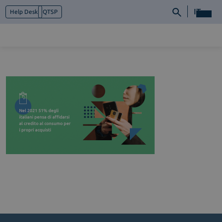
IT
Help Desk
QTSP
Chi siamo
Cosa facciamo
Piattaforme
Industry
News e Media
Contattaci