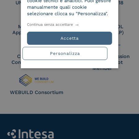
cookie tecnici e analitici. Puoi gestire
UNI EN ISO 27017
UNI EN ISO 27018
manualmente quali cookie
selezionare clicca su "Personalizza".
Continua senza accettare
Membro Adobe
Certified PEPPOL
Approved Trust List
Access Point (AP)
Accetta
Personalizza
Cloud Signature
European Commission
Consortium Member
Large Scale Pilot
Member
WEBUILD Consortium