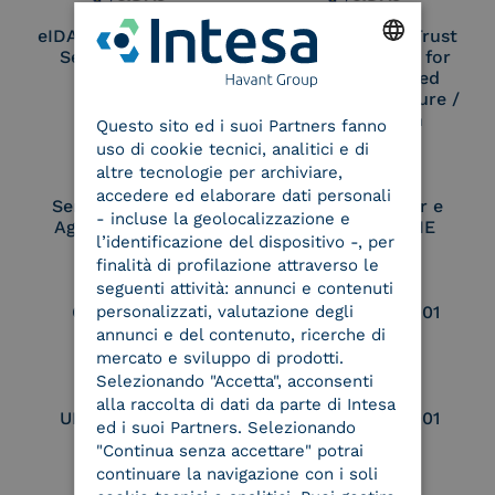
eIDAS Qualified Trust
eIDAS Qualified Trust
Service Provider
Service Provider for
Remote Qualified
ENGLISH
Electronic Signature /
Seal Creation
Questo sito ed i suoi Partners fanno
ITALIAN
uso di cookie tecnici, analitici e di
altre tecnologie per archiviare,
accedere ed elaborare dati personali
Service Provider e
Service Provider e
- incluse la geolocalizzazione e
Aggregatore SPID
Aggregatore CIE
l’identificazione del dispositivo -, per
finalità di profilazione attraverso le
seguenti attività: annunci e contenuti
personalizzati, valutazione degli
Conservatore
UNI EN ISO 37001
qualificato
annunci e del contenuto, ricerche di
mercato e sviluppo di prodotti.
Selezionando "Accetta", acconsenti
alla raccolta di dati da parte di Intesa
UNI EN ISO 9001
UNI EN ISO 27001
ed i suoi Partners. Selezionando
"Continua senza accettare" potrai
continuare la navigazione con i soli