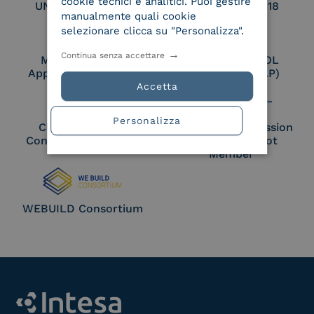
cookie tecnici e analitici. Puoi gestire
UNI EN ISO 27017
UNI EN ISO 27018
manualmente quali cookie
selezionare clicca su "Personalizza".
Continua senza accettare
Membro Adobe
Certified PEPPOL
Approved Trust List
Access Point (AP)
Accetta
Personalizza
Cloud Signature
European Commission
Consortium Member
Large Scale Pilot
Member
WEBUILD Consortium