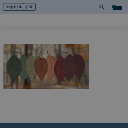
IT
Help Desk
QTSP
Chi siamo
Cosa facciamo
Piattaforme
Industry
News e Media
Contattaci