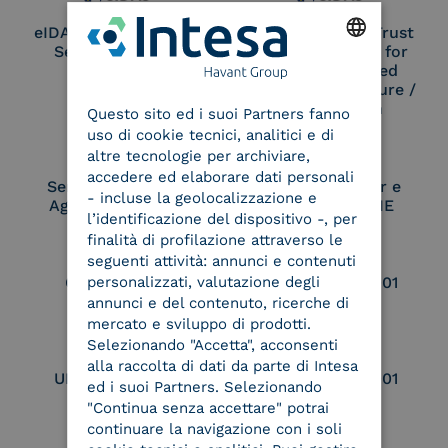
eIDAS Qualified Trust
eIDAS Qualified Trust
Service Provider
Service Provider for
Remote Qualified
ENGLISH
Electronic Signature /
Seal Creation
Questo sito ed i suoi Partners fanno
ITALIAN
uso di cookie tecnici, analitici e di
altre tecnologie per archiviare,
accedere ed elaborare dati personali
Service Provider e
Service Provider e
- incluse la geolocalizzazione e
Aggregatore SPID
Aggregatore CIE
l’identificazione del dispositivo -, per
finalità di profilazione attraverso le
seguenti attività: annunci e contenuti
personalizzati, valutazione degli
Conservatore
UNI EN ISO 37001
qualificato
annunci e del contenuto, ricerche di
mercato e sviluppo di prodotti.
Selezionando "Accetta", acconsenti
alla raccolta di dati da parte di Intesa
UNI EN ISO 9001
UNI EN ISO 27001
ed i suoi Partners. Selezionando
"Continua senza accettare" potrai
continuare la navigazione con i soli