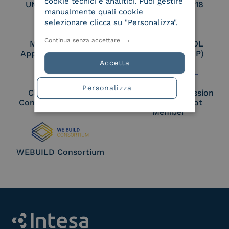
cookie tecnici e analitici. Puoi gestire
UNI EN ISO 27017
UNI EN ISO 27018
manualmente quali cookie
selezionare clicca su "Personalizza".
Continua senza accettare
Membro Adobe
Certified PEPPOL
Approved Trust List
Access Point (AP)
Accetta
Personalizza
Cloud Signature
European Commission
Consortium Member
Large Scale Pilot
Member
WEBUILD Consortium