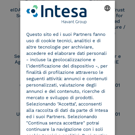
eIDAS Qualified Trust
eIDAS Qualified Trust
Service Provider
Service Provider for
Remote Qualified
ENGLISH
Electronic Signature /
Seal Creation
Questo sito ed i suoi Partners fanno
ITALIAN
uso di cookie tecnici, analitici e di
altre tecnologie per archiviare,
accedere ed elaborare dati personali
Service Provider e
Service Provider e
- incluse la geolocalizzazione e
Aggregatore SPID
Aggregatore CIE
l’identificazione del dispositivo -, per
finalità di profilazione attraverso le
seguenti attività: annunci e contenuti
personalizzati, valutazione degli
Conservatore
UNI EN ISO 37001
qualificato
annunci e del contenuto, ricerche di
mercato e sviluppo di prodotti.
Selezionando "Accetta", acconsenti
alla raccolta di dati da parte di Intesa
UNI EN ISO 9001
UNI EN ISO 27001
ed i suoi Partners. Selezionando
"Continua senza accettare" potrai
continuare la navigazione con i soli