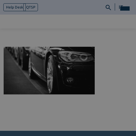
IT
Help Desk
QTSP
Chi siamo
Cosa facciamo
Piattaforme
Industry
News e Media
Contattaci