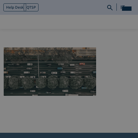
IT
Help Desk
QTSP
Chi siamo
Cosa facciamo
Piattaforme
Industry
News e Media
Contattaci