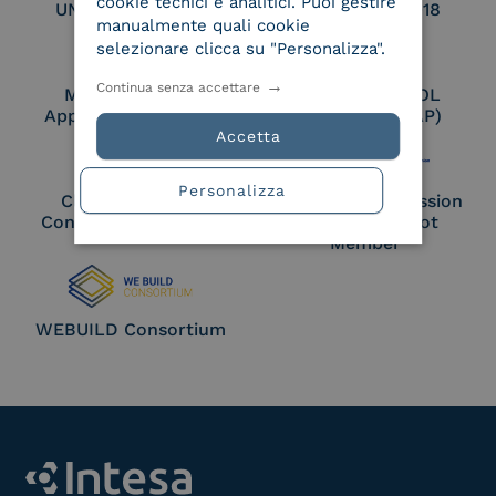
cookie tecnici e analitici. Puoi gestire
UNI EN ISO 27017
UNI EN ISO 27018
manualmente quali cookie
selezionare clicca su "Personalizza".
Continua senza accettare
Membro Adobe
Certified PEPPOL
Approved Trust List
Access Point (AP)
Accetta
Personalizza
Cloud Signature
European Commission
Consortium Member
Large Scale Pilot
Member
WEBUILD Consortium