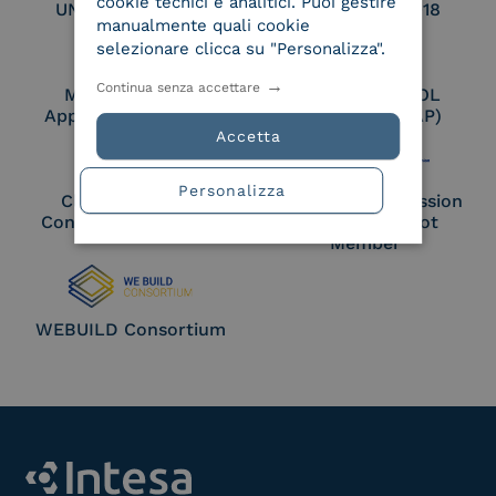
cookie tecnici e analitici. Puoi gestire
UNI EN ISO 27017
UNI EN ISO 27018
manualmente quali cookie
selezionare clicca su "Personalizza".
Continua senza accettare
Membro Adobe
Certified PEPPOL
Approved Trust List
Access Point (AP)
Accetta
Personalizza
Cloud Signature
European Commission
Consortium Member
Large Scale Pilot
Member
WEBUILD Consortium