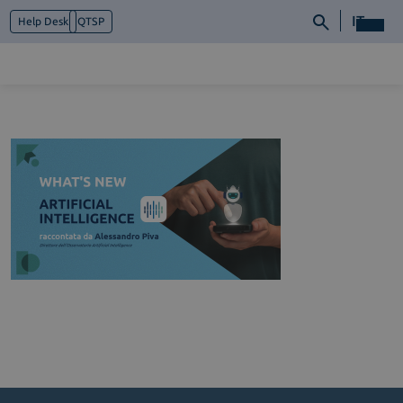
IT
Help Desk
QTSP
Chi siamo
Cosa facciamo
Piattaforme
Industry
News e Media
Contattaci