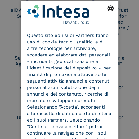
eIDAS Qualified Trust
eIDAS Qualified Trust
Service Provider
Service Provider for
Remote Qualified
ENGLISH
Electronic Signature /
Seal Creation
Questo sito ed i suoi Partners fanno
ITALIAN
uso di cookie tecnici, analitici e di
altre tecnologie per archiviare,
accedere ed elaborare dati personali
Service Provider e
Service Provider e
- incluse la geolocalizzazione e
Aggregatore SPID
Aggregatore CIE
l’identificazione del dispositivo -, per
finalità di profilazione attraverso le
seguenti attività: annunci e contenuti
personalizzati, valutazione degli
Conservatore
UNI EN ISO 37001
qualificato
annunci e del contenuto, ricerche di
mercato e sviluppo di prodotti.
Selezionando "Accetta", acconsenti
alla raccolta di dati da parte di Intesa
UNI EN ISO 9001
UNI EN ISO 27001
ed i suoi Partners. Selezionando
"Continua senza accettare" potrai
continuare la navigazione con i soli