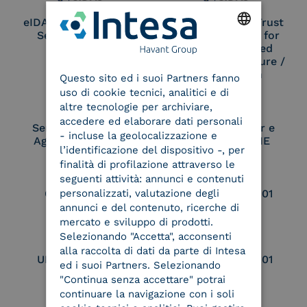
eIDAS Qualified Trust
eIDAS Qualified Trust
Service Provider
Service Provider for
Remote Qualified
ENGLISH
Electronic Signature /
Seal Creation
Questo sito ed i suoi Partners fanno
ITALIAN
uso di cookie tecnici, analitici e di
altre tecnologie per archiviare,
accedere ed elaborare dati personali
Service Provider e
Service Provider e
- incluse la geolocalizzazione e
Aggregatore SPID
Aggregatore CIE
l’identificazione del dispositivo -, per
finalità di profilazione attraverso le
seguenti attività: annunci e contenuti
personalizzati, valutazione degli
Conservatore
UNI EN ISO 37001
qualificato
annunci e del contenuto, ricerche di
mercato e sviluppo di prodotti.
Selezionando "Accetta", acconsenti
alla raccolta di dati da parte di Intesa
UNI EN ISO 9001
UNI EN ISO 27001
ed i suoi Partners. Selezionando
"Continua senza accettare" potrai
continuare la navigazione con i soli