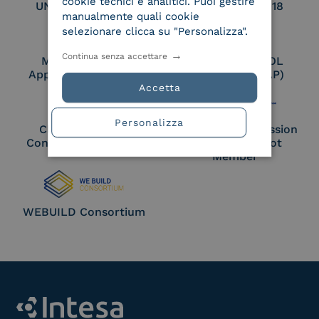
cookie tecnici e analitici. Puoi gestire
UNI EN ISO 27017
UNI EN ISO 27018
manualmente quali cookie
selezionare clicca su "Personalizza".
Continua senza accettare
Membro Adobe
Certified PEPPOL
Approved Trust List
Access Point (AP)
Accetta
Personalizza
Cloud Signature
European Commission
Consortium Member
Large Scale Pilot
Member
WEBUILD Consortium