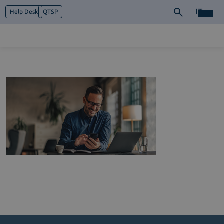
IT
Help Desk
QTSP
Chi siamo
Cosa facciamo
Piattaforme
Industry
News e Media
Contattaci