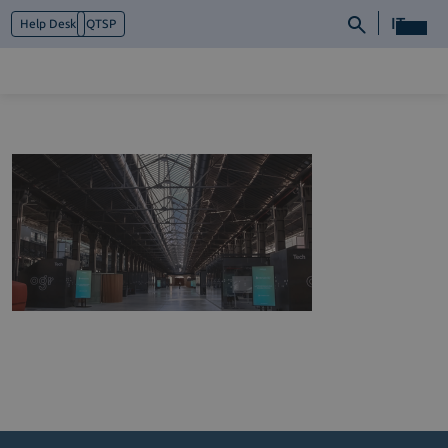
IT
Help Desk
QTSP
Chi siamo
Cosa facciamo
Piattaforme
Industry
News e Media
Contattaci