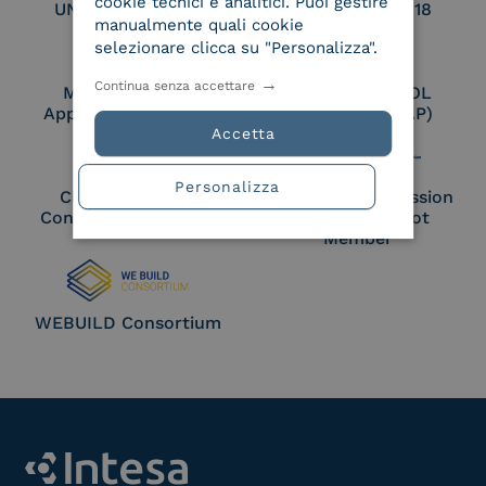
cookie tecnici e analitici. Puoi gestire
UNI EN ISO 27017
UNI EN ISO 27018
manualmente quali cookie
selezionare clicca su "Personalizza".
Continua senza accettare
Membro Adobe
Certified PEPPOL
Approved Trust List
Access Point (AP)
Accetta
Personalizza
Cloud Signature
European Commission
Consortium Member
Large Scale Pilot
Member
WEBUILD Consortium