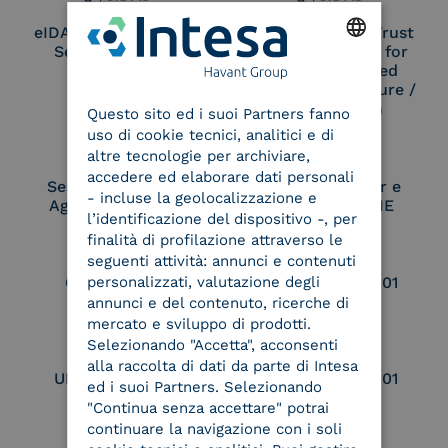
eIDAS Qualified Trust
eIDAS Qualified Trust
Service Provider
Service Provider for
Remote Qualified
ENGLISH
Electronic Signature /
Seal Creation
Questo sito ed i suoi Partners fanno
ITALIAN
uso di cookie tecnici, analitici e di
altre tecnologie per archiviare,
accedere ed elaborare dati personali
Service Provider e
Service Provider e
- incluse la geolocalizzazione e
Aggregatore SPID
Aggregatore CIE
l’identificazione del dispositivo -, per
finalità di profilazione attraverso le
seguenti attività: annunci e contenuti
personalizzati, valutazione degli
Conservatore
UNI EN ISO 37001
qualificato
annunci e del contenuto, ricerche di
mercato e sviluppo di prodotti.
Selezionando "Accetta", acconsenti
alla raccolta di dati da parte di Intesa
UNI EN ISO 9001
UNI EN ISO 27001
ed i suoi Partners. Selezionando
"Continua senza accettare" potrai
continuare la navigazione con i soli