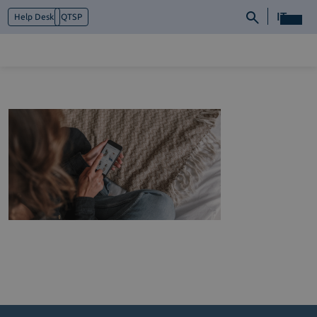
IT
Help Desk
QTSP
Chi siamo
Cosa facciamo
Piattaforme
Industry
News e Media
Contattaci