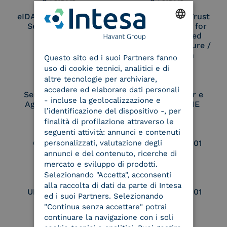
eIDAS Qualified Trust
eIDAS Qualified Trust
Service Provider
Service Provider for
Remote Qualified
ENGLISH
Electronic Signature /
Seal Creation
Questo sito ed i suoi Partners fanno
ITALIAN
uso di cookie tecnici, analitici e di
altre tecnologie per archiviare,
accedere ed elaborare dati personali
Service Provider e
Service Provider e
- incluse la geolocalizzazione e
Aggregatore SPID
Aggregatore CIE
l’identificazione del dispositivo -, per
finalità di profilazione attraverso le
seguenti attività: annunci e contenuti
personalizzati, valutazione degli
Conservatore
UNI EN ISO 37001
qualificato
annunci e del contenuto, ricerche di
mercato e sviluppo di prodotti.
Selezionando "Accetta", acconsenti
alla raccolta di dati da parte di Intesa
UNI EN ISO 9001
UNI EN ISO 27001
ed i suoi Partners. Selezionando
"Continua senza accettare" potrai
continuare la navigazione con i soli