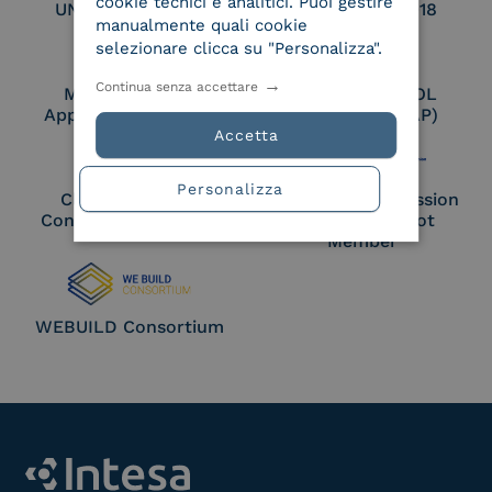
cookie tecnici e analitici. Puoi gestire
UNI EN ISO 27017
UNI EN ISO 27018
manualmente quali cookie
selezionare clicca su "Personalizza".
Continua senza accettare
Membro Adobe
Certified PEPPOL
Approved Trust List
Access Point (AP)
Accetta
Personalizza
Cloud Signature
European Commission
Consortium Member
Large Scale Pilot
Member
WEBUILD Consortium