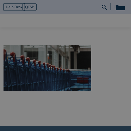
IT
Help Desk
QTSP
Chi siamo
Cosa facciamo
Piattaforme
Industry
News e Media
Contattaci