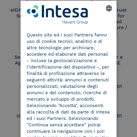
eIDAS Qualified Trust
eIDAS Qualified Trust
Service Provider
Service Provider for
Remote Qualified
ENGLISH
Electronic Signature /
Seal Creation
Questo sito ed i suoi Partners fanno
ITALIAN
uso di cookie tecnici, analitici e di
altre tecnologie per archiviare,
accedere ed elaborare dati personali
Service Provider e
Service Provider e
- incluse la geolocalizzazione e
Aggregatore SPID
Aggregatore CIE
l’identificazione del dispositivo -, per
finalità di profilazione attraverso le
seguenti attività: annunci e contenuti
personalizzati, valutazione degli
Conservatore
UNI EN ISO 37001
qualificato
annunci e del contenuto, ricerche di
mercato e sviluppo di prodotti.
Selezionando "Accetta", acconsenti
alla raccolta di dati da parte di Intesa
UNI EN ISO 9001
UNI EN ISO 27001
ed i suoi Partners. Selezionando
"Continua senza accettare" potrai
continuare la navigazione con i soli