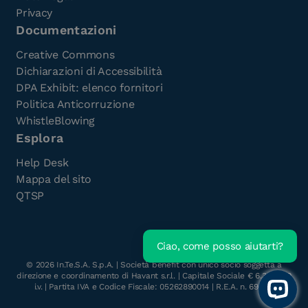
Privacy
Documentazioni
Creative Commons
Dichiarazioni di Accessibilità
DPA Exhibit: elenco fornitori
Politica Anticorruzione
WhistleBlowing
Esplora
Help Desk
Mappa del sito
QTSP
Ciao, come posso aiutarti?
©
2026
In.Te.S.A. S.p.A. | Società benefit con unico socio soggetta a
direzione e coordinamento di Havant s.r.l. | Capitale Sociale € 6.300.000
i.v. | Partita IVA e Codice Fiscale: 05262890014 | R.E.A. n. 696117
Open 