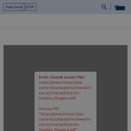
IT
Help Desk
QTSP
Chi siamo
Cosa facciamo
Piattaforme
Industry
News e Media
Error: Cannot access file!
Contattaci
https://www.intesa.it/wp-
content/uploads//var/www/int
esa.it//risorse/Solution-
Insights_Pitagora.pdf
Missing PDF
"https://www.intesa.it/wp-
content/uploads//var/www/int
esa.it//risorse/Solution-
Insights_Pitagora.pdf".