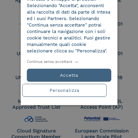
Aggregatore SPID
Aggregatore CIE
Selezionando "Accetta", acconsenti
alla raccolta di dati da parte di Intesa
ed i suoi Partners. Selezionando
Conservatore
UNI EN ISO 37001
"Continua senza accettare" potrai
qualificato
continuare la navigazione con i soli
cookie tecnici e analitici. Puoi gestire
manualmente quali cookie
selezionare clicca su "Personalizza".
UNI EN ISO 9001
UNI EN ISO 27001
Continua senza accettare
Accetta
UNI EN ISO 27017
UNI EN ISO 27018
Personalizza
Membro Adobe
Certified PEPPOL
Approved Trust List
Access Point (AP)
Cloud Signature
European Commission
Consortium Member
Large Scale Pilot