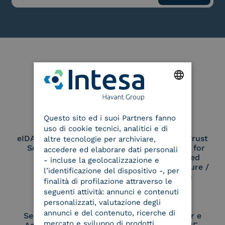
Le nostre certificazioni
ENGLISH
Questo sito ed i suoi Partners fanno
ITALIAN
uso di cookie tecnici, analitici e di
eIDAS Qualified Trust
eIDAS Qualified Trust
altre tecnologie per archiviare,
Service Provider
Service Provider for
accedere ed elaborare dati personali
Remote Qualified
- incluse la geolocalizzazione e
Electronic Signature /
l’identificazione del dispositivo -, per
Seal Creation
finalità di profilazione attraverso le
seguenti attività: annunci e contenuti
personalizzati, valutazione degli
annunci e del contenuto, ricerche di
Service Provider e
Service Provider e
mercato e sviluppo di prodotti.