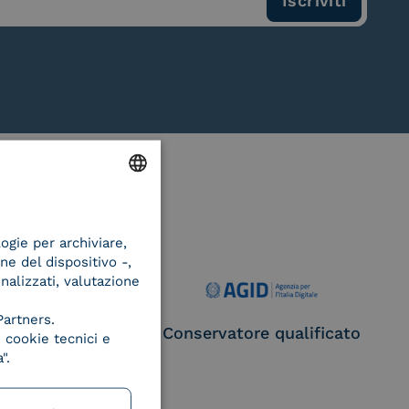
ENGLISH
logie per archiviare,
ITALIAN
ne del dispositivo -,
onalizzati, valutazione
Partners.
ce Provider e
Conservatore qualificato
 cookie tecnici e
egatore CIE
".