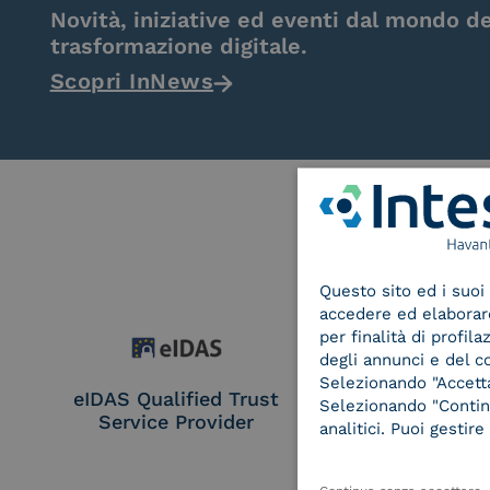
Novità, iniziative ed eventi dal mondo de
trasformazione digitale.
Scopri InNews
Questo sito ed i suoi 
accedere ed elaborare 
per finalità di profil
degli annunci e del c
Selezionando "Accetta"
eIDAS Qualified Trust
eIDAS Qualifie
Selezionando "Continu
Service Provider
Service Provi
analitici. Puoi gesti
Remote Qual
Electronic Sig