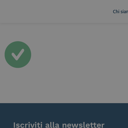
Chi si
Chi siamo
Cosa facciamo
Piattaforme
Industry
News e Media
Contattaci
Iscriviti alla newsletter