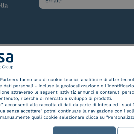
lla
Le nostre certificazioni
Partners fanno uso di cookie tecnici, analitici e di altre tecno
dati personali - incluse la geolocalizzazione e l’identificazio
azione attraverso le seguenti attività: annunci e contenuti pers
ontenuto, ricerche di mercato e sviluppo di prodotti.
, acconsenti alla raccolta di dati da parte di Intesa ed i suoi 
d Trust
Service Provider e
Servi
a senza accettare" potrai continuare la navigazione con i soli
der for
Aggregatore SPID
Aggr
re manualmente quali cookie selezionare clicca su "Personalizza
ified
nature /