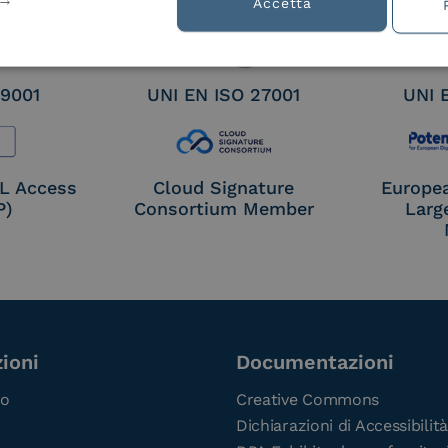
tion
Accetta
 9001
UNI EN ISO 27001
UNI 
OL Access
Cloud Signature
Europe
P)
Consortium Member
Larg
ioni
Documentazioni
co
Creative Commons
Dichiarazioni di Accessibilità