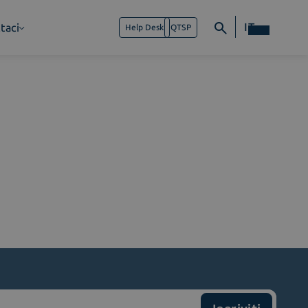
IT
taci
Help Desk
QTSP