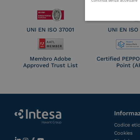
Seal Crea
Continua senza accettare
UNI EN ISO 37001
UNI EN ISO
Membro Adobe
Certified PEPP
Approved Trust List
Point (A
Informaz
Codice eti
Cookies