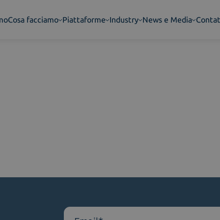
amo
Cosa facciamo
Piattaforme
Industry
News e Media
Contat