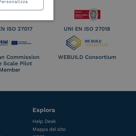
Personalizza
EN ISO 27017
UNI EN ISO 27018
an Commission
WEBUILD Consortium
e Scale Pilot
Member
Esplora
Help Desk
Mappa del sito