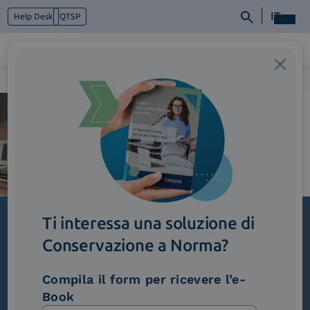
IT
Help Desk
QTSP
Home
>
Monarch_ConDafne
Chi siamo
Cosa facciamo
Piattaforme
Industry
News e Media
Contattaci
Ti interessa una soluzione di
Conservazione a Norma?
Iscriviti alla newsletter
Novità, iniziative ed eventi dal mondo della
Compila il form per ricevere l’e-
trasformazione digitale.
Book