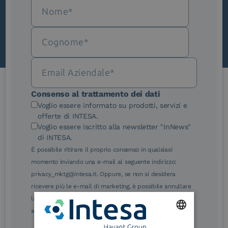
Scopri InNews
Consenso al trattamento dei dati
Le nostre certificazioni
Voglio essere informato su prodotti, servizi e
offerte di INTESA.
Voglio essere iscritto alla newsletter "InNews"
di INTESA.
È possibile ritirare il proprio consenso in qualsiasi
momento inviando una e-mail al seguente indirizzo:
eIDAS Qualified Trust
eIDAS Qualified Trust
privacy_mktg@intesa.it. Oppure, se non si desidera
Service Provider
Service Provider for
ricevere più le e-mail di marketing, è possibile annullare
Remote Qualified
Electronic Signature /
la sottoscrizione facendo clic sul relativo link di
Seal Creation
annullamento sottoscrizione, in qualsiasi e-mail.