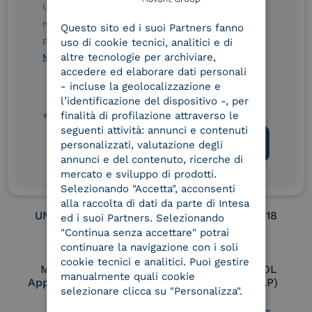
ENGLISH
Ulteriori informazioni sulle procedure sono disponibili
nelle Norme di tutela della privacy INTESA. Inoltrando il
Service Provider e
Service Provider e
Questo sito ed i suoi Partners fanno
ITALIAN
Aggregatore SPID
Aggregatore CIE
presente modulo, dichiaro di aver letto e compreso le
uso di cookie tecnici, analitici e di
altre tecnologie per archiviare,
Norme di tutela della privacy INTESA
.
accedere ed elaborare dati personali
- incluse la geolocalizzazione e
Conservatore
UNI EN ISO 37001
l’identificazione del dispositivo -, per
qualificato
finalità di profilazione attraverso le
* campo obbligatorio
seguenti attività: annunci e contenuti
personalizzati, valutazione degli
annunci e del contenuto, ricerche di
UNI EN ISO 9001
UNI EN ISO 27001
mercato e sviluppo di prodotti.
Selezionando "Accetta", acconsenti
alla raccolta di dati da parte di Intesa
UNI EN ISO 27017
UNI EN ISO 27018
ed i suoi Partners. Selezionando
"Continua senza accettare" potrai
continuare la navigazione con i soli
cookie tecnici e analitici. Puoi gestire
Membro Adobe
Certified PEPPOL
manualmente quali cookie
Approved Trust List
Access Point (AP)
selezionare clicca su "Personalizza".