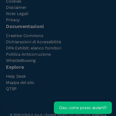
Cookies
Disclaimer
Note Legali
Privacy
Documentazioni
Creative Commons
Dichiarazioni di Accessibilità
DPA Exhibit: elenco fornitori
Politica Anticorruzione
WhistleBlowing
Esplora
Help Desk
Mappa del sito
QTSP
Ciao, come posso aiutarti?
Scarica l'e-Book gratuito
©
2026
In.Te.S.A. S.p.A. | Società benefit con unico socio soggetta a