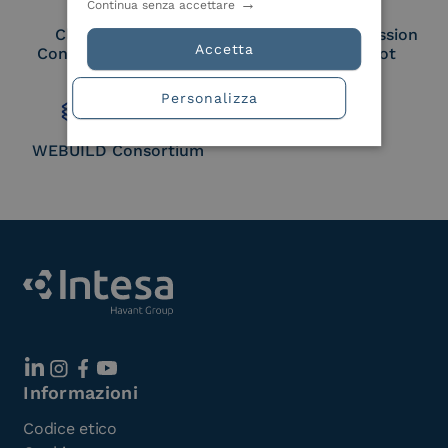
Continua senza accettare
Cloud Signature
European Commission
Accetta
Consortium Member
Large Scale Pilot
Member
Personalizza
WEBUILD Consortium
Informazioni
Codice etico