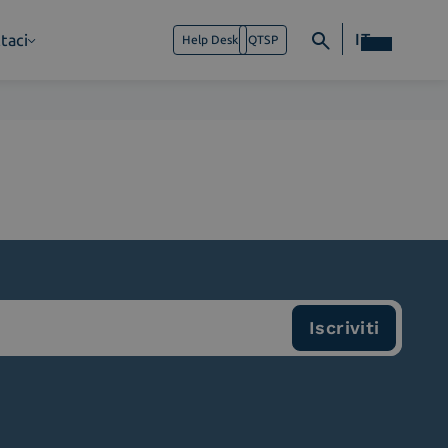
IT
taci
Help Desk
QTSP