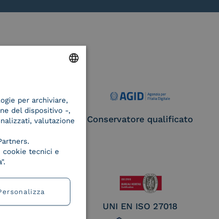
ENGLISH
logie per archiviare,
ITALIAN
ne del dispositivo -,
ce Provider e
Conservatore qualificato
onalizzati, valutazione
egatore CIE
Partners.
 cookie tecnici e
".
Personalizza
EN ISO 27017
UNI EN ISO 27018