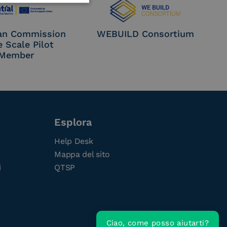
an Commission
WEBUILD Consortium
e Scale Pilot
Member
Esplora
Help Desk
Mappa del sito
i
QTSP
Ciao, come posso aiutarti?