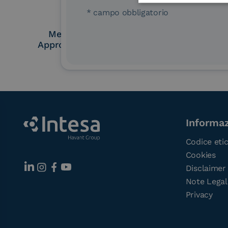
* campo obbligatorio
Membro Adobe
Certified PEPP
Approved Trust List
Point (A
Informaz
Codice eti
Cookies
Disclaimer
Note Legal
Privacy