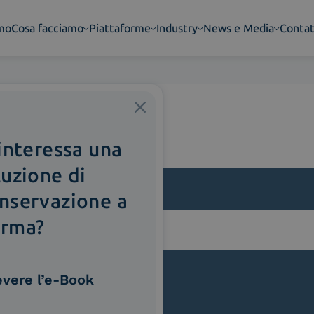
amo
Cosa facciamo
Piattaforme
Industry
News e Media
Contat
 interessa una
luzione di
nservazione a
rma?
lla
evere l’e-Book