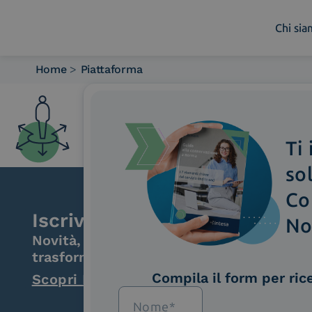
Chi si
Home
>
Piattaforma
Chi siamo
Cosa facciamo
Piattaforme
Ti
Industry
News e Media
so
Contattaci
Co
Iscriviti alla newsletter
No
Novità, iniziative ed eventi dal mondo de
trasformazione digitale.
Compila il form per ric
Scopri InNews