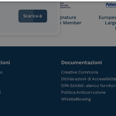
OL Access
Cloud Signature
Europe
P)
Consortium Member
Larg
ioni
Documentazioni
co
Creative Commons
Dichiarazioni di Accessibilità
DPA Exhibit: elenco fornitor
i
Politica Anticorruzione
WhistleBlowing