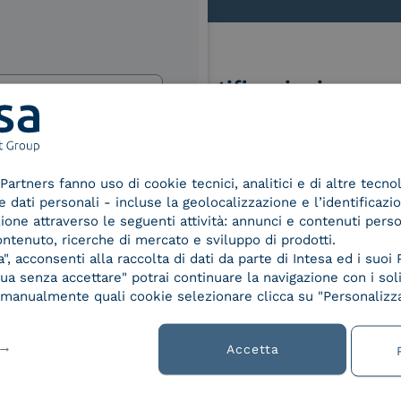
Le nostre certificazioni
izi e offerte di INTESA.
nNews" di INTESA.
Partners fanno uso di cookie tecnici, analitici e di altre tecno
asi momento inviando una e-mail
dati personali - incluse la geolocalizzazione e l’identificazio
d Trust
Service Provider e
Servi
azione attraverso le seguenti attività: annunci e contenuti pers
ure, se non si desidera ricevere
der for
Aggregatore SPID
Aggr
ontenuto, ricerche di mercato e sviluppo di prodotti.
a sottoscrizione facendo clic sul
ified
, acconsenti alla raccolta di dati da parte di Intesa ed i suoi 
lsiasi e-mail.
nature /
a senza accettare" potrai continuare la navigazione con i soli
tion
re manualmente quali cookie selezionare clicca su "Personalizza
ibili nelle Norme di tutela della
chiaro di aver letto e compreso
Accetta
 9001
UNI EN ISO 27001
UNI 