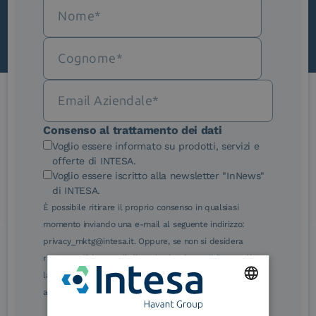
Le nostre certificazioni
Consenso al trattamento dei dati
Voglio essere informato su prodotti, servizi e
offerte di INTESA.
Voglio essere iscritto alla newsletter "InNews"
di INTESA.
È possibile ritirare il proprio consenso in qualsiasi
eIDAS Qualified Trust
eIDAS Qualified Trust
momento inviando una e-mail al seguente indirizzo:
Service Provider
Service Provider for
Remote Qualified
privacy_mktg@intesa.it. Oppure, se non si desidera
Electronic Signature /
ricevere più le e-mail di marketing, è possibile annullare
Seal Creation
la sottoscrizione facendo clic sul relativo link di
annullamento sottoscrizione, in qualsiasi e-mail.
ENGLISH