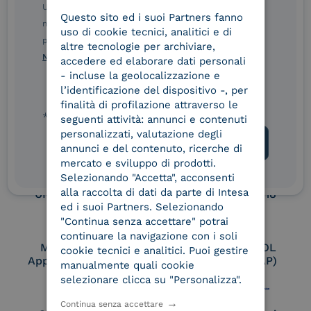
Service Provider e
Service Provider e
Ulteriori informazioni sulle procedure sono disponibili
Questo sito ed i suoi Partners fanno
ITALIAN
Aggregatore SPID
Aggregatore CIE
nelle Norme di tutela della privacy INTESA. Inoltrando il
uso di cookie tecnici, analitici e di
presente modulo, dichiaro di aver letto e compreso le
altre tecnologie per archiviare,
Norme di tutela della privacy INTESA
.
accedere ed elaborare dati personali
Conservatore
UNI EN ISO 37001
- incluse la geolocalizzazione e
qualificato
l’identificazione del dispositivo -, per
finalità di profilazione attraverso le
* campo obbligatorio
seguenti attività: annunci e contenuti
personalizzati, valutazione degli
UNI EN ISO 9001
UNI EN ISO 27001
annunci e del contenuto, ricerche di
mercato e sviluppo di prodotti.
Selezionando "Accetta", acconsenti
alla raccolta di dati da parte di Intesa
UNI EN ISO 27017
UNI EN ISO 27018
ed i suoi Partners. Selezionando
"Continua senza accettare" potrai
continuare la navigazione con i soli
Membro Adobe
Certified PEPPOL
cookie tecnici e analitici. Puoi gestire
Approved Trust List
Access Point (AP)
manualmente quali cookie
selezionare clicca su "Personalizza".
Continua senza accettare