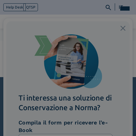
IT
Help Desk
QTSP
Home
>
Supply-Chain_DematerializzazionedeiDDT
Chi siamo
Cosa facciamo
Piattaforme
Industry
News e Media
Contattaci
Ti interessa una soluzione di
Iscriviti alla newsletter
Conservazione a Norma?
Novità, iniziative ed eventi dal mondo della
trasformazione digitale.
Compila il form per ricevere l’e-
Scopri InNews
Book