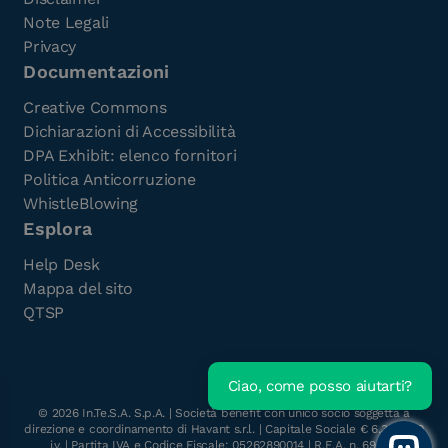
Note Legali
Privacy
Documentazioni
Creative Commons
Dichiarazioni di Accessibilità
DPA Exhibit: elenco fornitori
Politica Anticorruzione
WhistleBlowing
Esplora
Help Desk
Mappa del sito
QTSP
Ciao, come posso aiutarti?
Scarica l'e-Book gratuito
©
2026
In.Te.S.A. S.p.A. | Società benefit con unico socio soggetta a
direzione e coordinamento di Havant s.r.l. | Capitale Sociale € 6.300.000
i.v. | Partita IVA e Codice Fiscale: 05262890014 | R.E.A. n. 696117