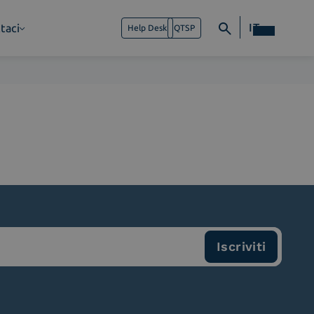
IT
taci
Help Desk
QTSP