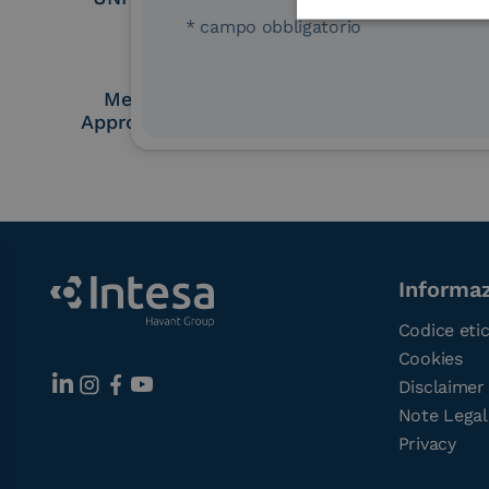
* campo obbligatorio
Membro Adobe
Certified PEPP
Approved Trust List
Point (A
Informaz
Codice eti
Cookies
Disclaimer
Note Legal
Privacy