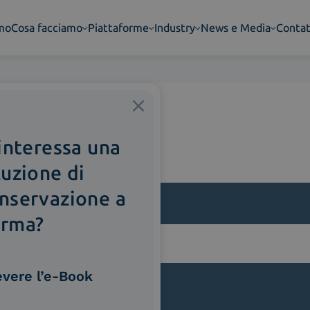
amo
Cosa facciamo
Piattaforme
Industry
News e Media
Contat
 interessa una
luzione di
nservazione a
rma?
lla
evere l’e-Book