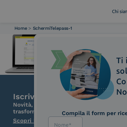
Chi si
Home
>
SchermiTelepass-1
Chi siamo
Cosa facciamo
Piattaforme
Ti
Industry
News e Media
so
Contattaci
Co
No
Iscriviti alla newsletter
Novità, iniziative ed eventi dal mondo de
trasformazione digitale.
Compila il form per ric
Scopri InNews