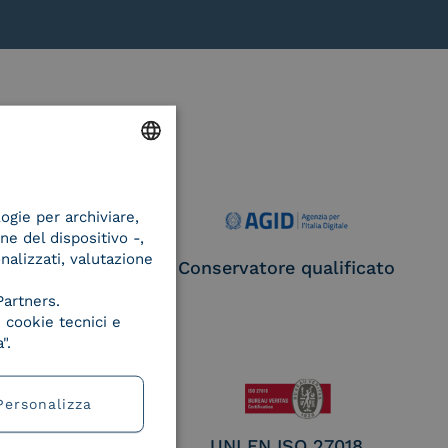
ENGLISH
logie per archiviare,
ITALIAN
ne del dispositivo -,
onalizzati, valutazione
ce Provider e
Conservatore qualificato
egatore CIE
Partners.
 cookie tecnici e
".
Personalizza
EN ISO 27017
UNI EN ISO 27018