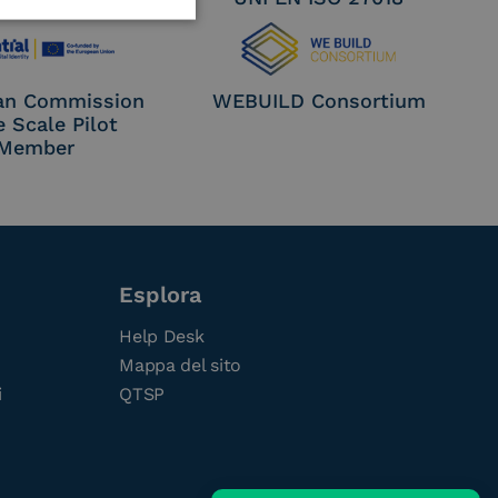
an Commission
WEBUILD Consortium
e Scale Pilot
Member
Esplora
Help Desk
Mappa del sito
i
QTSP