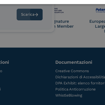
OL Access
Cloud Signature
Europe
P)
Consortium Member
Larg
ioni
Documentazioni
co
Creative Commons
Dichiarazioni di Accessibilità
DPA Exhibit: elenco fornitor
i
Politica Anticorruzione
WhistleBlowing