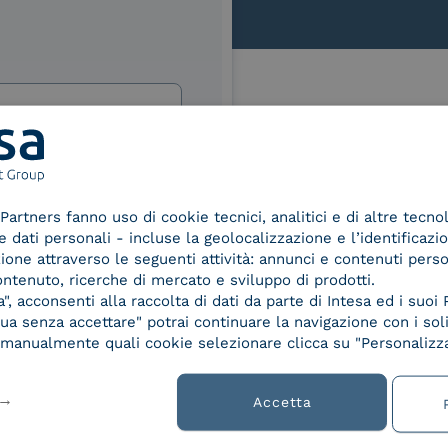
Le nostre certificazioni
izi e offerte di INTESA.
nNews" di INTESA.
Partners fanno uso di cookie tecnici, analitici e di altre tecno
asi momento inviando una e-mail
dati personali - incluse la geolocalizzazione e l’identificazio
ure, se non si desidera ricevere
azione attraverso le seguenti attività: annunci e contenuti pers
d Trust
Service Provider e
Servi
a sottoscrizione facendo clic sul
ontenuto, ricerche di mercato e sviluppo di prodotti.
der for
Aggregatore SPID
Aggr
lsiasi e-mail.
, acconsenti alla raccolta di dati da parte di Intesa ed i suoi 
ified
a senza accettare" potrai continuare la navigazione con i soli
nature /
ibili nelle Norme di tutela della
re manualmente quali cookie selezionare clicca su "Personalizza
tion
chiaro di aver letto e compreso
Accetta
 9001
UNI EN ISO 27001
UNI 