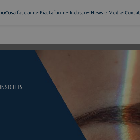
amo
Cosa facciamo
Piattaforme
Industry
News e Media
Contat