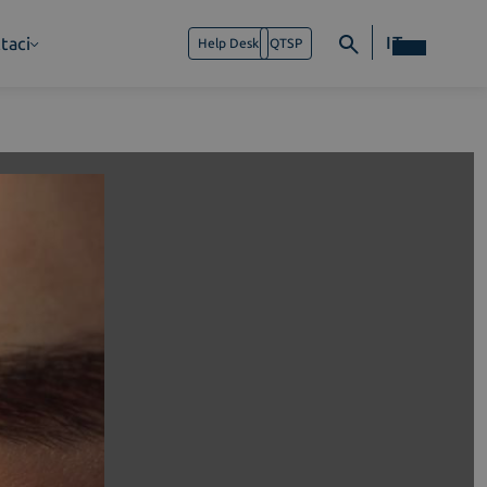
IT
taci
Help Desk
QTSP