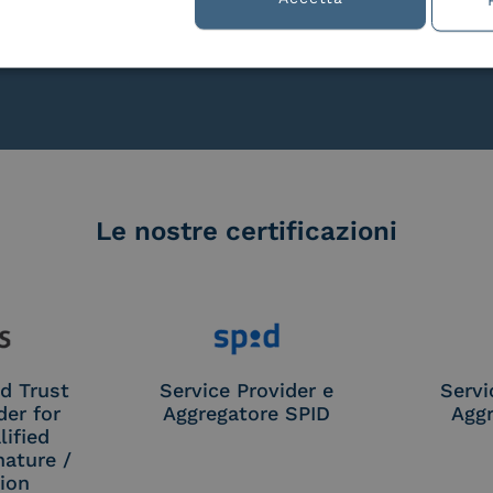
lla
Le nostre certificazioni
d Trust
Service Provider e
Servi
der for
Aggregatore SPID
Aggr
ified
nature /
tion