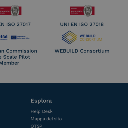
EN ISO 27017
UNI EN ISO 27018
an Commission
WEBUILD Consortium
e Scale Pilot
Member
Esplora
Help Desk
Mappa del sito
i
QTSP