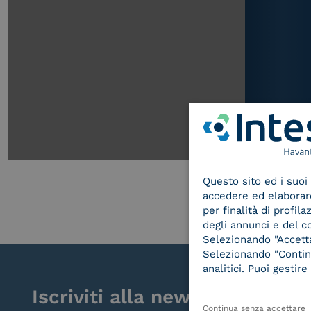
Questo sito ed i suoi 
accedere ed elaborare 
per finalità di profil
degli annunci e del c
Selezionando "Accetta"
Selezionando "Continu
analitici. Puoi gesti
Iscriviti alla newsletter
Continua senza accettare