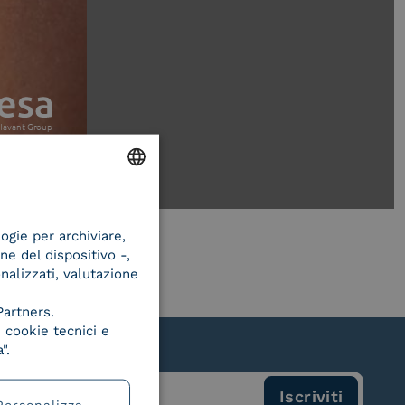
ENGLISH
logie per archiviare,
ITALIAN
ne del dispositivo -,
onalizzati, valutazione
Partners.
 cookie tecnici e
".
Personalizza