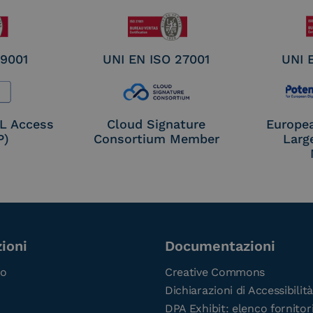
 9001
UNI EN ISO 27001
UNI 
OL Access
Cloud Signature
Europe
P)
Consortium Member
Larg
ioni
Documentazioni
co
Creative Commons
Dichiarazioni di Accessibilità
DPA Exhibit: elenco fornitor