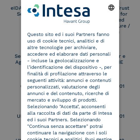
eIDAS Qualified Trust
eIDAS Qualified Trust
Service Provider
Service Provider for
Remote Qualified
ENGLISH
Electronic Signature /
Seal Creation
Questo sito ed i suoi Partners fanno
ITALIAN
uso di cookie tecnici, analitici e di
altre tecnologie per archiviare,
accedere ed elaborare dati personali
Service Provider e
Service Provider e
- incluse la geolocalizzazione e
Aggregatore SPID
Aggregatore CIE
l’identificazione del dispositivo -, per
finalità di profilazione attraverso le
seguenti attività: annunci e contenuti
Conservatore
UNI EN ISO 37001
personalizzati, valutazione degli
qualificato
annunci e del contenuto, ricerche di
mercato e sviluppo di prodotti.
Selezionando "Accetta", acconsenti
alla raccolta di dati da parte di Intesa
UNI EN ISO 9001
UNI EN ISO 27001
ed i suoi Partners. Selezionando
"Continua senza accettare" potrai
continuare la navigazione con i soli
cookie tecnici e analitici. Puoi gestire