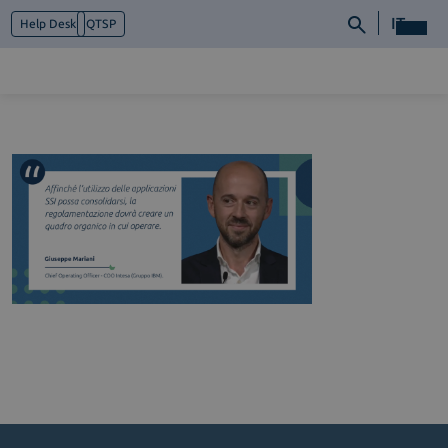
IT
Help Desk
QTSP
Chi siamo
Cosa facciamo
Piattaforme
Industry
News e Media
Contattaci