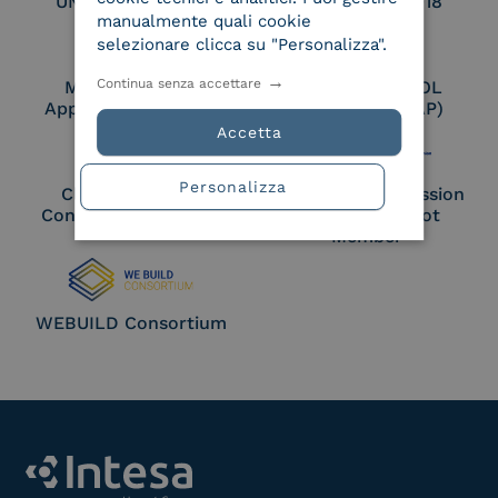
UNI EN ISO 27017
UNI EN ISO 27018
manualmente quali cookie
selezionare clicca su "Personalizza".
Continua senza accettare
Membro Adobe
Certified PEPPOL
Approved Trust List
Access Point (AP)
Accetta
Personalizza
Cloud Signature
European Commission
Consortium Member
Large Scale Pilot
Member
WEBUILD Consortium