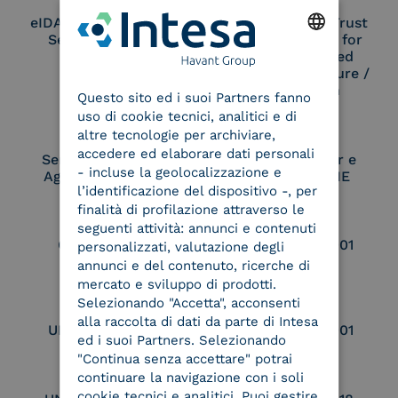
eIDAS Qualified Trust
eIDAS Qualified Trust
Service Provider
Service Provider for
Remote Qualified
ENGLISH
Electronic Signature /
Seal Creation
Questo sito ed i suoi Partners fanno
ITALIAN
uso di cookie tecnici, analitici e di
altre tecnologie per archiviare,
accedere ed elaborare dati personali
Service Provider e
Service Provider e
- incluse la geolocalizzazione e
Aggregatore SPID
Aggregatore CIE
l’identificazione del dispositivo -, per
finalità di profilazione attraverso le
seguenti attività: annunci e contenuti
Conservatore
UNI EN ISO 37001
personalizzati, valutazione degli
qualificato
annunci e del contenuto, ricerche di
mercato e sviluppo di prodotti.
Selezionando "Accetta", acconsenti
alla raccolta di dati da parte di Intesa
UNI EN ISO 9001
UNI EN ISO 27001
ed i suoi Partners. Selezionando
"Continua senza accettare" potrai
continuare la navigazione con i soli
cookie tecnici e analitici. Puoi gestire