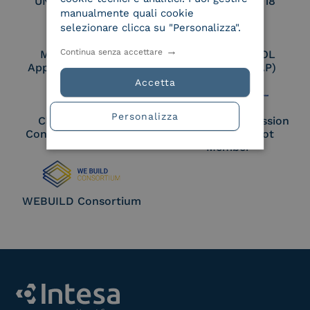
UNI EN ISO 27017
UNI EN ISO 27018
manualmente quali cookie
selezionare clicca su "Personalizza".
Continua senza accettare
Membro Adobe
Certified PEPPOL
Approved Trust List
Access Point (AP)
Accetta
Personalizza
Cloud Signature
European Commission
Consortium Member
Large Scale Pilot
Member
WEBUILD Consortium