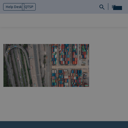
IT
Help Desk
QTSP
Chi siamo
Cosa facciamo
Piattaforme
Industry
News e Media
Contattaci