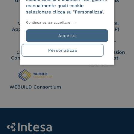
UNI EN ISO 27017
UNI EN ISO 27018
manualmente quali cookie
selezionare clicca su "Personalizza".
Continua senza accettare
Membro Adobe
Certified PEPPOL
Approved Trust List
Access Point (AP)
Accetta
Personalizza
Cloud Signature
European Commission
Consortium Member
Large Scale Pilot
Member
WEBUILD Consortium