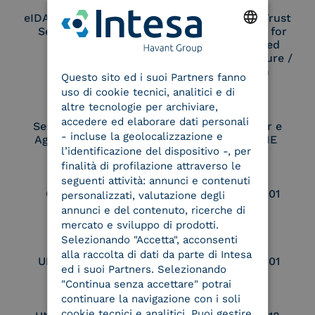
eIDAS Qualified Trust
eIDAS Qualified Trust
Service Provider
Service Provider for
Remote Qualified
ENGLISH
Electronic Signature /
Seal Creation
Questo sito ed i suoi Partners fanno
ITALIAN
uso di cookie tecnici, analitici e di
altre tecnologie per archiviare,
accedere ed elaborare dati personali
Service Provider e
Service Provider e
- incluse la geolocalizzazione e
Aggregatore SPID
Aggregatore CIE
l’identificazione del dispositivo -, per
finalità di profilazione attraverso le
seguenti attività: annunci e contenuti
Conservatore
UNI EN ISO 37001
personalizzati, valutazione degli
qualificato
annunci e del contenuto, ricerche di
mercato e sviluppo di prodotti.
Selezionando "Accetta", acconsenti
alla raccolta di dati da parte di Intesa
UNI EN ISO 9001
UNI EN ISO 27001
ed i suoi Partners. Selezionando
"Continua senza accettare" potrai
continuare la navigazione con i soli
cookie tecnici e analitici. Puoi gestire