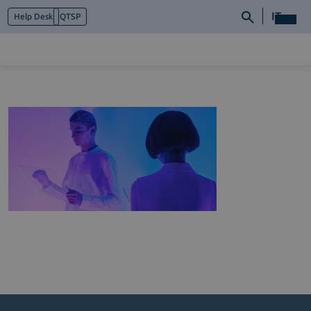
IT
Help Desk
QTSP
Chi siamo
Cosa facciamo
Piattaforme
Industry
News e Media
Contattaci