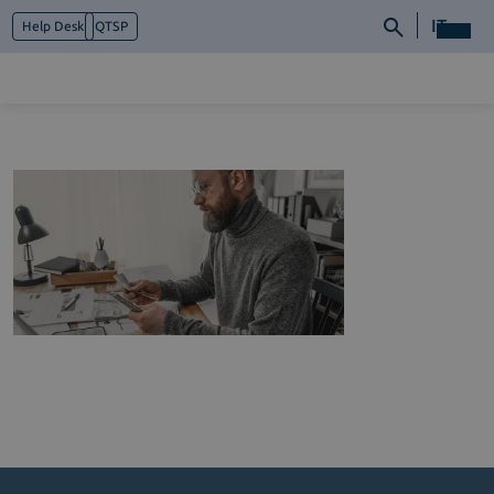
IT
Help Desk
QTSP
Chi siamo
Cosa facciamo
Piattaforme
Industry
News e Media
Contattaci