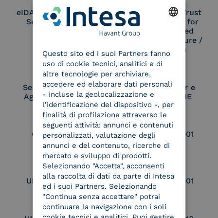
eIDAS Qualified Trust
eIDAS Qualified Trust
Service Provider
Service Provider for
Remote Qualified
ENGLISH
Electronic Signature /
Seal Creation
Questo sito ed i suoi Partners fanno
ITALIAN
uso di cookie tecnici, analitici e di
altre tecnologie per archiviare,
accedere ed elaborare dati personali
Service Provider e
Service Provider e
- incluse la geolocalizzazione e
Aggregatore SPID
Aggregatore CIE
l’identificazione del dispositivo -, per
finalità di profilazione attraverso le
seguenti attività: annunci e contenuti
Conservatore
UNI EN ISO 37001
personalizzati, valutazione degli
qualificato
annunci e del contenuto, ricerche di
mercato e sviluppo di prodotti.
Selezionando "Accetta", acconsenti
alla raccolta di dati da parte di Intesa
UNI EN ISO 9001
UNI EN ISO 27001
ed i suoi Partners. Selezionando
"Continua senza accettare" potrai
continuare la navigazione con i soli
cookie tecnici e analitici. Puoi gestire