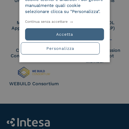
UNI EN ISO 27017
UNI EN ISO 27018
manualmente quali cookie
selezionare clicca su "Personalizza".
Continua senza accettare
Membro Adobe
Certified PEPPOL
Approved Trust List
Access Point (AP)
Accetta
Personalizza
Cloud Signature
European Commission
Consortium Member
Large Scale Pilot
Member
WEBUILD Consortium