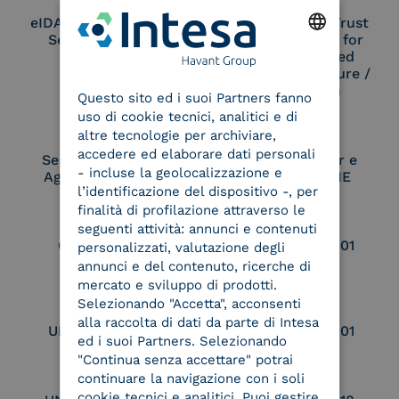
eIDAS Qualified Trust
eIDAS Qualified Trust
Service Provider
Service Provider for
Remote Qualified
ENGLISH
Electronic Signature /
Seal Creation
Questo sito ed i suoi Partners fanno
ITALIAN
uso di cookie tecnici, analitici e di
altre tecnologie per archiviare,
accedere ed elaborare dati personali
Service Provider e
Service Provider e
- incluse la geolocalizzazione e
Aggregatore SPID
Aggregatore CIE
l’identificazione del dispositivo -, per
finalità di profilazione attraverso le
seguenti attività: annunci e contenuti
Conservatore
UNI EN ISO 37001
personalizzati, valutazione degli
qualificato
annunci e del contenuto, ricerche di
mercato e sviluppo di prodotti.
Selezionando "Accetta", acconsenti
alla raccolta di dati da parte di Intesa
UNI EN ISO 9001
UNI EN ISO 27001
ed i suoi Partners. Selezionando
"Continua senza accettare" potrai
continuare la navigazione con i soli
cookie tecnici e analitici. Puoi gestire