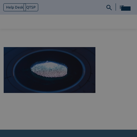
IT
Help Desk
QTSP
Chi siamo
Cosa facciamo
Piattaforme
Industry
News e Media
Contattaci