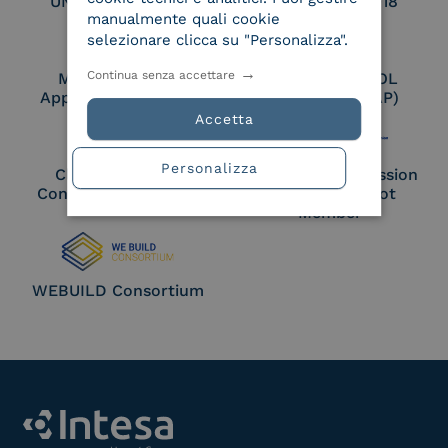
UNI EN ISO 27017
UNI EN ISO 27018
manualmente quali cookie
selezionare clicca su "Personalizza".
Continua senza accettare
Membro Adobe
Certified PEPPOL
Approved Trust List
Access Point (AP)
Accetta
Personalizza
Cloud Signature
European Commission
Consortium Member
Large Scale Pilot
Member
WEBUILD Consortium