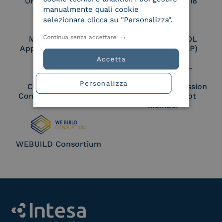
UNI EN ISO 27017
UNI EN ISO 27018
manualmente quali cookie
selezionare clicca su "Personalizza".
Continua senza accettare
Membro Adobe
Certified PEPPOL
Approved Trust List
Access Point (AP)
Accetta
Personalizza
Cloud Signature
European Commission
Consortium Member
Large Scale Pilot
Member
WEBUILD Consortium