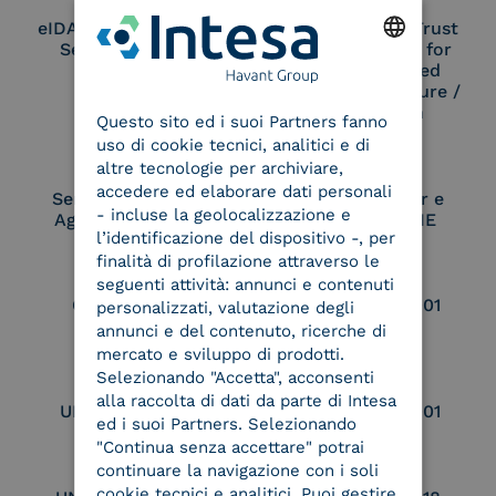
eIDAS Qualified Trust
eIDAS Qualified Trust
Service Provider
Service Provider for
Remote Qualified
ENGLISH
Electronic Signature /
Seal Creation
Questo sito ed i suoi Partners fanno
ITALIAN
uso di cookie tecnici, analitici e di
altre tecnologie per archiviare,
accedere ed elaborare dati personali
Service Provider e
Service Provider e
- incluse la geolocalizzazione e
Aggregatore SPID
Aggregatore CIE
l’identificazione del dispositivo -, per
finalità di profilazione attraverso le
seguenti attività: annunci e contenuti
Conservatore
UNI EN ISO 37001
personalizzati, valutazione degli
qualificato
annunci e del contenuto, ricerche di
mercato e sviluppo di prodotti.
Selezionando "Accetta", acconsenti
alla raccolta di dati da parte di Intesa
UNI EN ISO 9001
UNI EN ISO 27001
ed i suoi Partners. Selezionando
"Continua senza accettare" potrai
continuare la navigazione con i soli
cookie tecnici e analitici. Puoi gestire