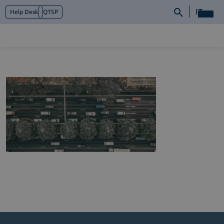
IT
Help Desk
QTSP
Chi siamo
Cosa facciamo
Piattaforme
Industry
News e Media
Contattaci