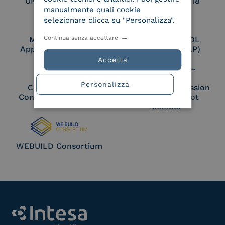
UNI EN ISO 27017
UNI EN ISO 27018
manualmente quali cookie
selezionare clicca su "Personalizza".
Continua senza accettare
Membro Adobe
Certified PEPPOL
Approved Trust List
Access Point (AP)
Accetta
Personalizza
Cloud Signature
European Commission
Consortium Member
Large Scale Pilot
Member
WEBUILD Consortium