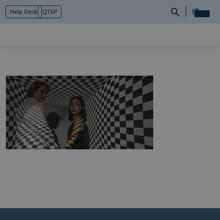
IT
Help Desk
QTSP
Chi siamo
Cosa facciamo
Piattaforme
Industry
News e Media
Contattaci