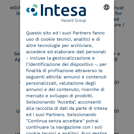
eIDAS Qualified Trust
eIDAS Qualified Trust
Service Provider
Service Provider for
Remote Qualified
ENGLISH
Electronic Signature /
Seal Creation
Questo sito ed i suoi Partners fanno
ITALIAN
uso di cookie tecnici, analitici e di
altre tecnologie per archiviare,
accedere ed elaborare dati personali
Service Provider e
Service Provider e
- incluse la geolocalizzazione e
Aggregatore SPID
Aggregatore CIE
l’identificazione del dispositivo -, per
finalità di profilazione attraverso le
seguenti attività: annunci e contenuti
Conservatore
UNI EN ISO 37001
personalizzati, valutazione degli
qualificato
annunci e del contenuto, ricerche di
mercato e sviluppo di prodotti.
Selezionando "Accetta", acconsenti
alla raccolta di dati da parte di Intesa
UNI EN ISO 9001
UNI EN ISO 27001
ed i suoi Partners. Selezionando
"Continua senza accettare" potrai
continuare la navigazione con i soli
cookie tecnici e analitici. Puoi gestire