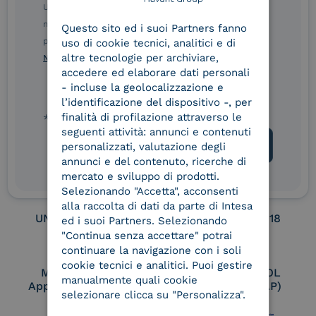
ENGLISH
Ulteriori informazioni sulle procedure sono disponibili
nelle Norme di tutela della privacy INTESA. Inoltrando il
Service Provider e
Service Provider e
Questo sito ed i suoi Partners fanno
ITALIAN
Aggregatore SPID
Aggregatore CIE
presente modulo, dichiaro di aver letto e compreso le
uso di cookie tecnici, analitici e di
altre tecnologie per archiviare,
Norme di tutela della privacy INTESA
.
accedere ed elaborare dati personali
- incluse la geolocalizzazione e
Conservatore
UNI EN ISO 37001
l’identificazione del dispositivo -, per
qualificato
finalità di profilazione attraverso le
* campo obbligatorio
seguenti attività: annunci e contenuti
personalizzati, valutazione degli
annunci e del contenuto, ricerche di
UNI EN ISO 9001
UNI EN ISO 27001
mercato e sviluppo di prodotti.
Selezionando "Accetta", acconsenti
alla raccolta di dati da parte di Intesa
UNI EN ISO 27017
UNI EN ISO 27018
ed i suoi Partners. Selezionando
"Continua senza accettare" potrai
continuare la navigazione con i soli
cookie tecnici e analitici. Puoi gestire
Membro Adobe
Certified PEPPOL
manualmente quali cookie
Approved Trust List
Access Point (AP)
selezionare clicca su "Personalizza".