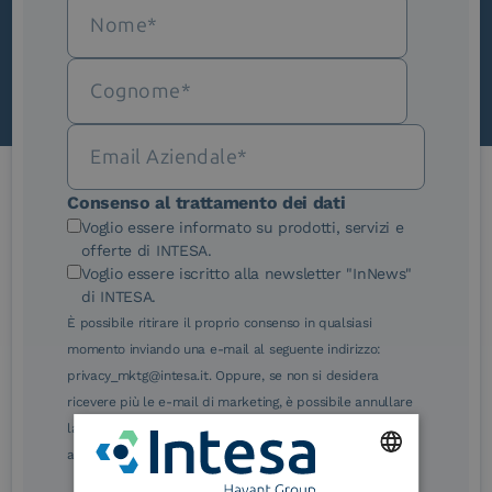
Scopri InNews
Consenso al trattamento dei dati
Le nostre certificazioni
Voglio essere informato su prodotti, servizi e
offerte di INTESA.
Voglio essere iscritto alla newsletter "InNews"
di INTESA.
È possibile ritirare il proprio consenso in qualsiasi
momento inviando una e-mail al seguente indirizzo:
eIDAS Qualified Trust
eIDAS Qualified Trust
privacy_mktg@intesa.it. Oppure, se non si desidera
Service Provider
Service Provider for
ricevere più le e-mail di marketing, è possibile annullare
Remote Qualified
Electronic Signature /
la sottoscrizione facendo clic sul relativo link di
Seal Creation
annullamento sottoscrizione, in qualsiasi e-mail.