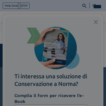
IT
Help Desk
QTSP
Home
>
Monarch_InWebinarIntesaSign-1
Chi siamo
Cosa facciamo
Piattaforme
Industry
News e Media
Contattaci
Ti interessa una soluzione di
Conservazione a Norma?
Iscriviti alla newsletter
Novità, iniziative ed eventi dal mondo della
Compila il form per ricevere l’e-
trasformazione digitale.
Book