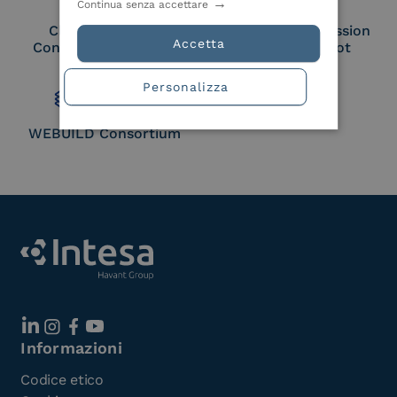
Continua senza accettare
Cloud Signature
European Commission
Accetta
Consortium Member
Large Scale Pilot
Member
Personalizza
WEBUILD Consortium
Informazioni
Codice etico