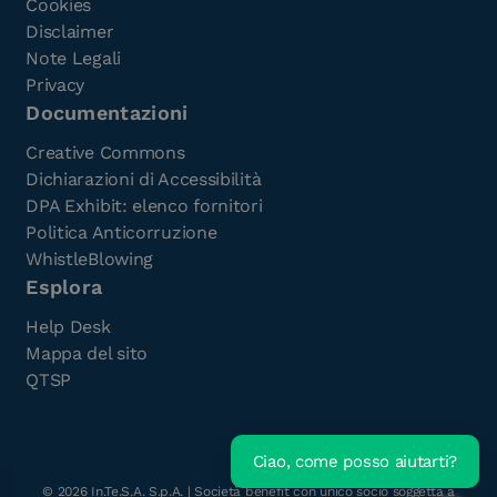
Cookies
Disclaimer
Note Legali
Privacy
Documentazioni
Creative Commons
Dichiarazioni di Accessibilità
DPA Exhibit: elenco fornitori
Politica Anticorruzione
WhistleBlowing
Esplora
Help Desk
Mappa del sito
QTSP
Ciao, come posso aiutarti?
Scarica l'e-Book gratuito
©
2026
In.Te.S.A. S.p.A. | Società benefit con unico socio soggetta a