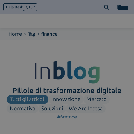
IT
Help Desk
QTSP
Home
>
Tag
>
finance
Chi siamo
Cosa facciamo
Piattaforme
Industry
News e Media
Contattaci
Pillole di trasformazione digitale
Tutti gli articoli
Innovazione
Mercato
Normativa
Soluzioni
We Are Intesa
#finance