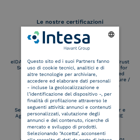
Le nostre certificazioni
ENGLISH
Questo sito ed i suoi Partners fanno
eIDAS Qualified Trust
eIDAS Qualified Trust
ITALIAN
Service Provider
Service Provider for
uso di cookie tecnici, analitici e di
Remote Qualified
altre tecnologie per archiviare,
Electronic Signature /
accedere ed elaborare dati personali
Seal Creation
- incluse la geolocalizzazione e
l’identificazione del dispositivo -, per
finalità di profilazione attraverso le
seguenti attività: annunci e contenuti
Service Provider e
Service Provider e
personalizzati, valutazione degli
Aggregatore SPID
Aggregatore CIE
annunci e del contenuto, ricerche di
mercato e sviluppo di prodotti.
Selezionando "Accetta", acconsenti
Conservatore
UNI EN ISO 37001