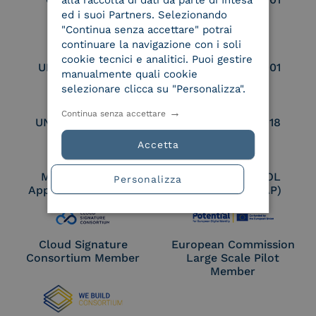
alla raccolta di dati da parte di Intesa
qualificato
ed i suoi Partners. Selezionando
"Continua senza accettare" potrai
continuare la navigazione con i soli
cookie tecnici e analitici. Puoi gestire
UNI EN ISO 9001
UNI EN ISO 27001
manualmente quali cookie
selezionare clicca su "Personalizza".
Continua senza accettare
UNI EN ISO 27017
UNI EN ISO 27018
Accetta
Membro Adobe
Certified PEPPOL
Personalizza
Approved Trust List
Access Point (AP)
Cloud Signature
European Commission
Consortium Member
Large Scale Pilot
Member