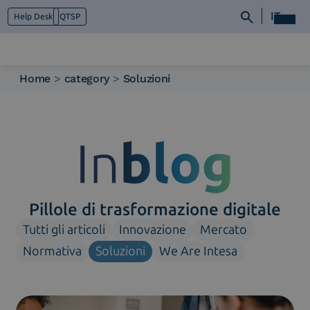
IT
Help Desk
QTSP
Home
>
category
>
Soluzioni
Chi siamo
Cosa facciamo
Piattaforme
Industry
News e Media
Contattaci
Pillole di trasformazione digitale
Tutti gli articoli
Innovazione
Mercato
Normativa
Soluzioni
We Are Intesa