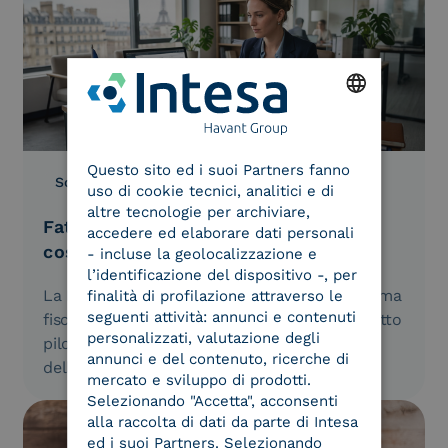
ENGLISH
Questo sito ed i suoi Partners fanno
ITALIAN
Soluzioni
18.03.2026
uso di cookie tecnici, analitici e di
altre tecnologie per archiviare,
Fatturazione elettronica in Francia:
accedere ed elaborare dati personali
cosa cambia dal 1 settembre 2026
- incluse la geolocalizzazione e
l’identificazione del dispositivo -, per
La Francia sta rivoluzionando il proprio sistema
finalità di profilazione attraverso le
seguenti attività: annunci e contenuti
fiscale digitale. Con l'avvio ufficiale del progetto
personalizzati, valutazione degli
pilota a febbraio 2026, il Ministero
annunci e del contenuto, ricerche di
dell’Economia (DGFiP) punta a eliminare…
mercato e sviluppo di prodotti.
Selezionando "Accetta", acconsenti
alla raccolta di dati da parte di Intesa
ed i suoi Partners. Selezionando