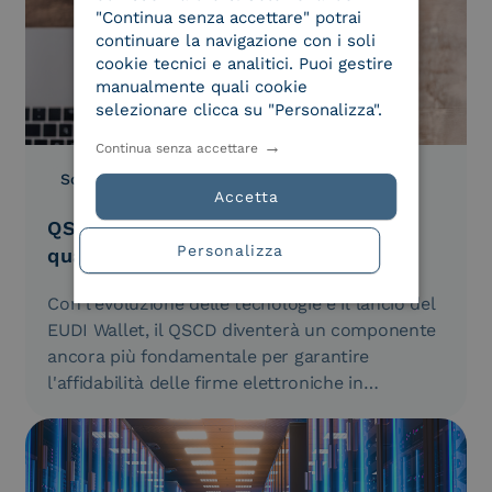
"Continua senza accettare" potrai
continuare la navigazione con i soli
cookie tecnici e analitici. Puoi gestire
manualmente quali cookie
selezionare clicca su "Personalizza".
Continua senza accettare
Soluzioni
18.03.2026
Accetta
QSCD nella firma elettronica
Personalizza
qualificata
Con l'evoluzione delle tecnologie e il lancio del
EUDI Wallet, il QSCD diventerà un componente
ancora più fondamentale per garantire
l'affidabilità delle firme elettroniche in…