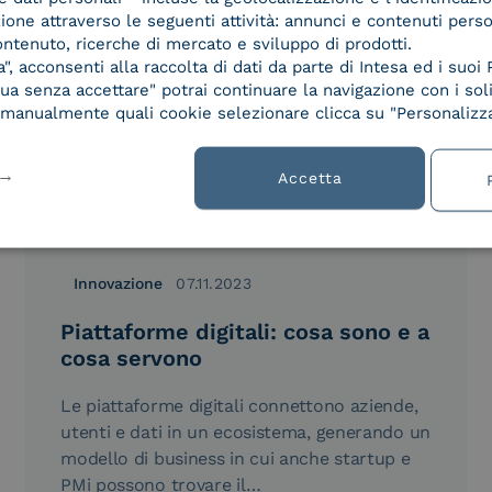
azione attraverso le seguenti attività: annunci e contenuti pers
ontenuto, ricerche di mercato e sviluppo di prodotti.
, acconsenti alla raccolta di dati da parte di Intesa ed i suoi 
a senza accettare" potrai continuare la navigazione con i soli
re manualmente quali cookie selezionare clicca su "Personalizza
Accetta
Innovazione
07.11.2023
Piattaforme digitali: cosa sono e a
cosa servono
Le piattaforme digitali connettono aziende,
utenti e dati in un ecosistema, generando un
modello di business in cui anche startup e
PMi possono trovare il…