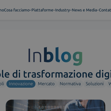
amo
Cosa facciamo
Piattaforme
Industry
News e Media
Contat
ole di trasformazione dig
oli
Innovazione
Mercato
Normativa
Soluzioni
W