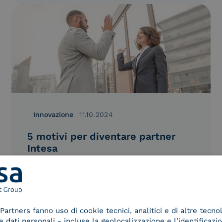
Innovazione
11.10.2024
5 motivi per diventare partner
Intesa
Ecco i 5 motivi per cui diventare partner di
Intesa può fare la differenza per la tua
azienda.
Partners fanno uso di cookie tecnici, analitici e di altre tecno
dati personali - incluse la geolocalizzazione e l’identificazio