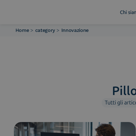
Chi si
Home
>
category
>
Innovazione
Chi siamo
Cosa facciamo
Piattaforme
Industry
News e Media
Contattaci
Pill
Tutti gli artic