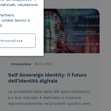
onalizzati, valutazione
Partners.
 cookie tecnici e
".
Personalizza
Innovazione
19.01.2023
Self Sovereign Identity: il futuro
dell’identità digitale
Le possibilità date dalla SSI sono molteplici,
e il suo mercato è destinato a crescere
esponenzialmente nei prossimi quattro anni.