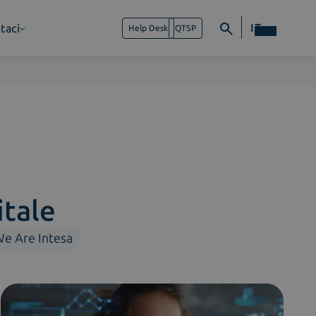
IT
taci
Help Desk
QTSP
itale
e Are Intesa