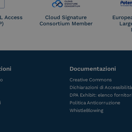
OL Access
Cloud Signature
Europe
P)
Consortium Member
Larg
ioni
Documentazioni
co
Creative Commons
Dichiarazioni di Accessibilità
DPA Exhibit: elenco fornitor
i
Politica Anticorruzione
WhistleBlowing