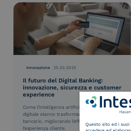
Innovazione
25.02.2025
Il futuro del Digital Banking:
innovazione, sicurezza e customer
experience
Come l’intelligenza artificiale e l’identità
digitale stanno trasformando il settore
bancario, migliorando l’efficienza e
Questo sito ed i suoi 
l’esperienza cliente.
accedere ed elaborare 