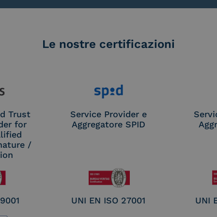
Le nostre certificazioni
d Trust
Service Provider e
Servi
der for
Aggregatore SPID
Aggr
ified
nature /
tion
 9001
UNI EN ISO 27001
UNI 