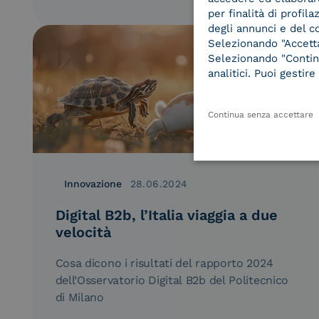
per finalità di profil
degli annunci e del c
Selezionando "Accetta"
Selezionando "Continu
analitici. Puoi gesti
Continua senza accettare
Innovazione
28.06.2024
Digital B2b, l’Italia viaggia a due
velocità
Cosa dicono i risultati del rapporto 2024
dell’Osservatorio Digital B2b del Politecnico
di Milano