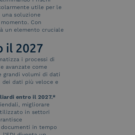
icolarmente utile per le
o una soluzione
si momento. Con
rà un elemento cruciale
o il 2027
atizza i processi di
gie avanzate come
re grandi volumi di dati
 dei dati più veloce e
iardi entro il 2027.*
iendali, migliorare
tilizzato in settori
arantisce
i documenti in tempo
, l’EDI diventa un