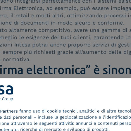
no integrarsi perfettamente con i sistemi esisten
irma Elettronica, ad esempio, può essere impiegat
ero, il retail e molti altri, ottimizzando processi i
stione di documenti in modo sicuro e conforme.
ato altamente competitivo, avere una gamma di so
meglio le esigenze dei tuoi clienti, garantendo lo
zioni Intesa potrai anche proporre servizi di ge
 sempre più richiesti grazie all’aumento della dig
à normativa.
firma elettronica” è sino
iventata uno degli strumenti essenziali per garant
i digitali. Con
Intesa Sign
, i tuoi clienti possono
, sapendo che ogni
firma è sicura, autenticata e 
Partners fanno uso di cookie tecnici, analitici e di altre tecno
golamento eIDAS. In un mondo sempre più digitale,
dati personali - incluse la geolocalizzazione e l’identificazio
azione attraverso le seguenti attività: annunci e contenuti pers
oluzione di firma elettronica affidabile può essere
ontenuto, ricerche di mercato e sviluppo di prodotti.