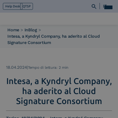
IT
Help Desk
QTSP
Home
>
InBlog
>
Intesa, a Kyndryl Company, ha aderito al Cloud
Chi siamo
Signature Consortium
Cosa facciamo
Piattaforme
Industry
News e Media
18.04.2024
|
Tempo di lettura: 2 min
Contattaci
Intesa, a Kyndryl Company,
ha aderito al Cloud
Signature Consortium