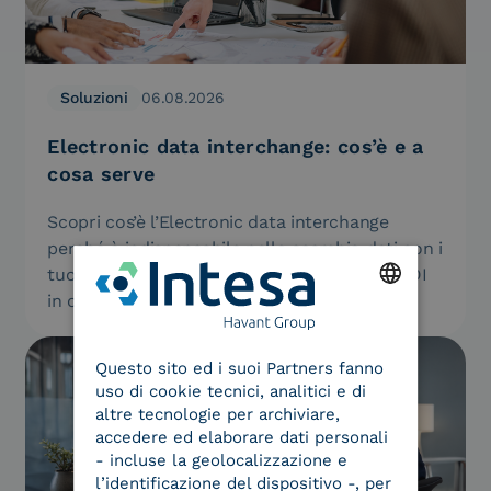
Soluzioni
06.08.2026
Electronic data interchange: cos’è e a
cosa serve
Scopri cos’è l’Electronic data interchange
perché è indispensabile nello scambio dati con i
tuoi partner commerciali. Scegli il servizio EDI
in outsourcing di Intesa.
ENGLISH
Questo sito ed i suoi Partners fanno
ITALIAN
uso di cookie tecnici, analitici e di
altre tecnologie per archiviare,
accedere ed elaborare dati personali
- incluse la geolocalizzazione e
l’identificazione del dispositivo -, per