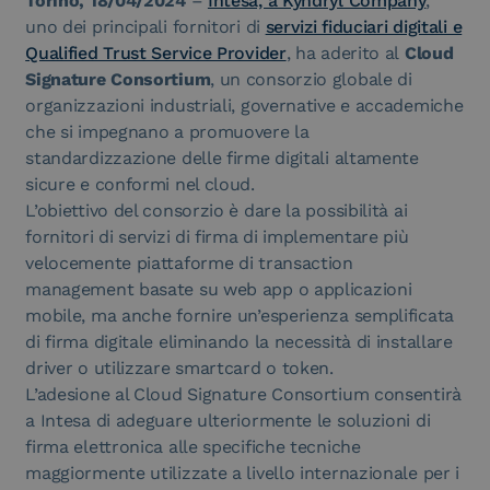
Torino, 18/04/2024
–
Intesa, a Kyndryl Company
,
uno dei principali fornitori di
servizi fiduciari digitali e
Qualified Trust Service Provider
, ha aderito al
Cloud
Signature Consortium
, un consorzio globale di
organizzazioni industriali, governative e accademiche
che si impegnano a promuovere la
standardizzazione delle firme digitali altamente
sicure e conformi nel cloud.
L’obiettivo del consorzio è dare la possibilità ai
fornitori di servizi di firma di implementare più
velocemente piattaforme di transaction
management basate su web app o applicazioni
mobile, ma anche fornire un’esperienza semplificata
di firma digitale eliminando la necessità di installare
driver o utilizzare smartcard o token.
L’adesione al Cloud Signature Consortium consentirà
a Intesa di adeguare ulteriormente le soluzioni di
firma elettronica alle specifiche tecniche
maggiormente utilizzate a livello internazionale per i