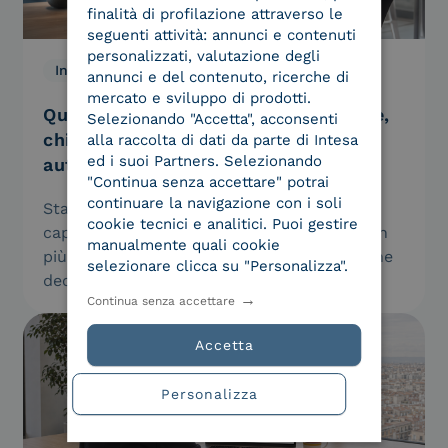
finalità di profilazione attraverso le
seguenti attività: annunci e contenuti
personalizzati, valutazione degli
Innovazione, We Are Intesa
29.07.2026
annunci e del contenuto, ricerche di
mercato e sviluppo di prodotti.
Quando ad operare sarà il tuo agente,
Selezionando "Accetta", acconsenti
chi garantirà che è davvero
alla raccolta di dati da parte di Intesa
ed i suoi Partners. Selezionando
autorizzato?
"Continua senza accettare" potrai
continuare la navigazione con i soli
Sta arrivando una generazione di software
cookie tecnici e analitici. Puoi gestire
capace di agire da sola per conto nostro. Non
manualmente quali cookie
più assistenti che suggeriscono, ma agenti che
selezionare clicca su "Personalizza".
decidono ed eseguono:…
Continua senza accettare
Accetta
Personalizza