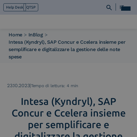
IT
Help Desk
QTSP
Home
>
InBlog
>
Intesa (Kyndryl), SAP Concur e Ccelera insieme per
Chi siamo
semplificare e digitalizzare la gestione delle note
Cosa facciamo
spese
Piattaforme
Industry
News e Media
23.10.2023
|
Contattaci
Tempo di lettura: 4 min
Intesa (Kyndryl), SAP
Concur e Ccelera insieme
per semplificare e
digitalizzare la gestione