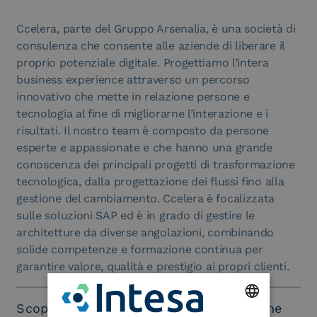
Ccelera, parte del Gruppo Arsenalia, è una società di
consulenza che consente alle aziende di liberare il
proprio potenziale digitale. Progettiamo l’intera
business experience attraverso un percorso
innovativo che mette in relazione persone e
tecnologia al fine di migliorarne l’interazione e i
risultati. Il nostro team è composto da persone
esperte e appassionate e che hanno una grande
conoscenza dei principali progetti di trasformazione
tecnologica, dalla progettazione dei flussi fino alla
gestione del cambiamento. Ccelera è focalizzata
sulle soluzioni SAP ed è in grado di gestire le
architetture da diverse angolazioni, combinando
solide competenze e formazione continua per
garantire valore, qualità e prestigio ai propri clienti.
Scopri le soluzione per la trasformazione