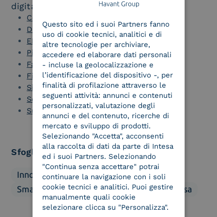
digitale della tua azienda:
ENGLISH
Conservazione a Norma dei Documenti
Questo sito ed i suoi Partners fanno
ITALIAN
Digital Onboarding dei Clienti
uso di cookie tecnici, analitici e di
EDI – Electronic Data Interchange
altre tecnologie per archiviare,
Piattaforma Fatturazione Elettronica
accedere ed elaborare dati personali
Fatturazione Elettronica Estera
- incluse la geolocalizzazione e
l’identificazione del dispositivo -, per
Firma Elettronica Aziendale
finalità di profilazione attraverso le
Sigillo Elettronico
seguenti attività: annunci e contenuti
Software Gestione Documentale
personalizzati, valutazione degli
Supply Chain Management
annunci e del contenuto, ricerche di
mercato e sviluppo di prodotti.
Selezionando "Accetta", acconsenti
alla raccolta di dati da parte di Intesa
Sfoglia categorie
ed i suoi Partners. Selezionando
"Continua senza accettare" potrai
Innovazione
Mercato
Normativa
continuare la navigazione con i soli
cookie tecnici e analitici. Puoi gestire
Smart Business
Soluzioni
We Are Intesa
manualmente quali cookie
selezionare clicca su "Personalizza".