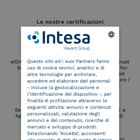
Le nostre certificazioni
ENGLISH
Questo sito ed i suoi Partners fanno
eIDAS Qualified Trust
eIDAS Qualified Trust
ITALIAN
Service Provider
Service Provider for
uso di cookie tecnici, analitici e di
Remote Qualified
altre tecnologie per archiviare,
Electronic Signature /
accedere ed elaborare dati personali
Seal Creation
- incluse la geolocalizzazione e
l’identificazione del dispositivo -, per
finalità di profilazione attraverso le
seguenti attività: annunci e contenuti
Service Provider e
Service Provider e
personalizzati, valutazione degli
Aggregatore SPID
Aggregatore CIE
annunci e del contenuto, ricerche di
mercato e sviluppo di prodotti.
Selezionando "Accetta", acconsenti
Conservatore
UNI EN ISO 37001