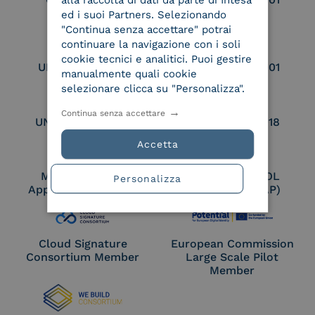
alla raccolta di dati da parte di Intesa
qualificato
ed i suoi Partners. Selezionando
"Continua senza accettare" potrai
continuare la navigazione con i soli
cookie tecnici e analitici. Puoi gestire
UNI EN ISO 9001
UNI EN ISO 27001
manualmente quali cookie
selezionare clicca su "Personalizza".
Continua senza accettare
UNI EN ISO 27017
UNI EN ISO 27018
Accetta
Membro Adobe
Certified PEPPOL
Personalizza
Approved Trust List
Access Point (AP)
Cloud Signature
European Commission
Consortium Member
Large Scale Pilot
Member