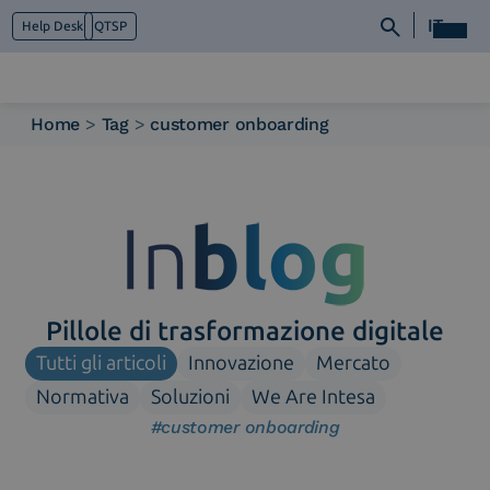
IT
Help Desk
QTSP
Home
>
Tag
>
customer onboarding
Chi siamo
Cosa facciamo
Piattaforme
Industry
News e Media
Contattaci
Pillole di trasformazione digitale
Tutti gli articoli
Innovazione
Mercato
Normativa
Soluzioni
We Are Intesa
#customer onboarding