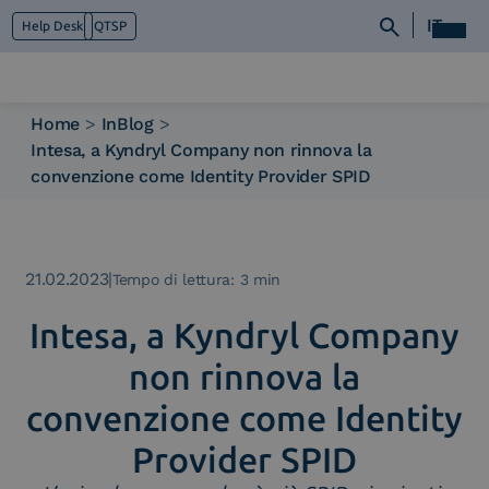
IT
Help Desk
QTSP
Home
>
InBlog
>
Intesa, a Kyndryl Company non rinnova la
Chi siamo
convenzione come Identity Provider SPID
Cosa facciamo
Piattaforme
Industry
News e Media
21.02.2023
|
Tempo di lettura: 3 min
Contattaci
Intesa, a Kyndryl Company
non rinnova la
convenzione come Identity
Provider SPID