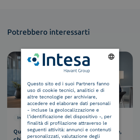
Potrebbero interessarti
ENGLISH
Questo sito ed i suoi Partners fanno
ITALIAN
uso di cookie tecnici, analitici e di
altre tecnologie per archiviare,
accedere ed elaborare dati personali
- incluse la geolocalizzazione e
l’identificazione del dispositivo -, per
Innovazione, We Are Intesa
29.07.2026
finalità di profilazione attraverso le
seguenti attività: annunci e contenuti
Quando ad operare sarà il tuo agente,
personalizzati, valutazione degli
chi garantirà che è davvero