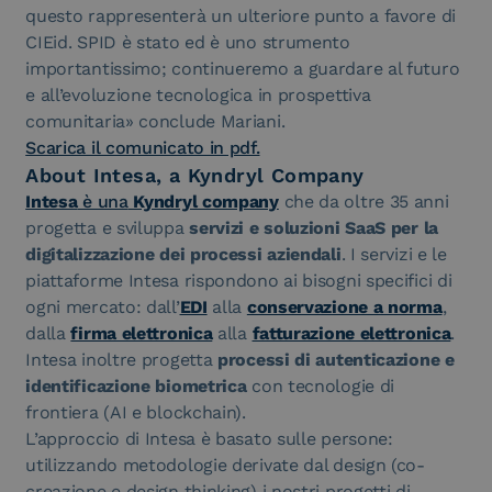
questo rappresenterà un ulteriore punto a favore di
CIEid. SPID è stato ed è uno strumento
importantissimo; continueremo a guardare al futuro
e all’evoluzione tecnologica in prospettiva
comunitaria» conclude Mariani.
Scarica il comunicato in pdf.
About Intesa, a Kyndryl Company
Intesa
è una
Kyndryl company
che da oltre 35 anni
progetta e sviluppa
servizi e soluzioni SaaS per la
digitalizzazione dei processi aziendali
. I servizi e le
piattaforme Intesa rispondono ai bisogni specifici di
ogni mercato: dall’
EDI
alla
conservazione a norma
,
dalla
firma elettronica
alla
fatturazione elettronica
.
Intesa inoltre progetta
processi di autenticazione e
identificazione biometrica
con tecnologie di
frontiera (AI e blockchain).
L’approccio di Intesa è basato sulle persone:
utilizzando metodologie derivate dal design (co-
creazione e design thinking) i nostri progetti di