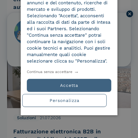
annunci e del contenuto, ricerche di
autorizzato?
mercato e sviluppo di prodotti.
Selezionando "Accetta", acconsenti
Sta arrivando una generazione di software
alla raccolta di dati da parte di Intesa
Scopri i servizi di Intesa Kyndryl
capace di agire da sola per conto nostro. Non
ed i suoi Partners. Selezionando
Identificazione e onboarding da
"Continua senza accettare" potrai
più assistenti che suggeriscono, ma agenti che
remoto
continuare la navigazione con i soli
decidono ed eseguono:…
cookie tecnici e analitici. Puoi gestire
Scopri il servizio
manualmente quali cookie
selezionare clicca su "Personalizza".
Continua senza accettare
Accetta
Personalizza
Soluzioni
21.07.2026
Fatturazione elettronica B2B in