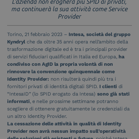
L’azienda non erogherà più SPID ai privati,
ma continuerà la sua attività come Service
Provider
Torino, 21 febbraio 2023 –
Intesa, società del gruppo
Kyndryl
che da oltre 35 anni opera nell’ambito della
trasformazione digitale ed è tra i principali provider
di servizi fiduciari qualificati in Italia ed Europa,
ha
condiviso con AgID la propria volontà di non
rinnovare la convenzione quinquennale come
Identity Provider:
non risulterà quindi più tra i
fornitori privati di identità digitali SPID.
I clienti
di
“IntesaID” (lo SPID erogato da Intesa)
sono già stati
informati
, e nelle prossime settimane potranno
scegliere di ottenere gratuitamente le credenziali da
un altro Identity Provider.
La cessazione delle attività in qualità di Identity
Provider non avrà nessun impatto sull’operatività
delle soluzioni già esistenti o future,
poiché Intesa