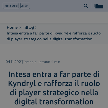
IT
Help Desk
QTSP
Home
>
InBlog
>
Intesa entra a far parte di Kyndryl e rafforza il ruolo
Chi siamo
di player strategico nella digital transformation
Cosa facciamo
Piattaforme
Industry
News e Media
04.11.2021
|
Tempo di lettura: 2 min
Contattaci
Intesa entra a far parte di
Kyndryl e rafforza il ruolo
di player strategico nella
digital transformation