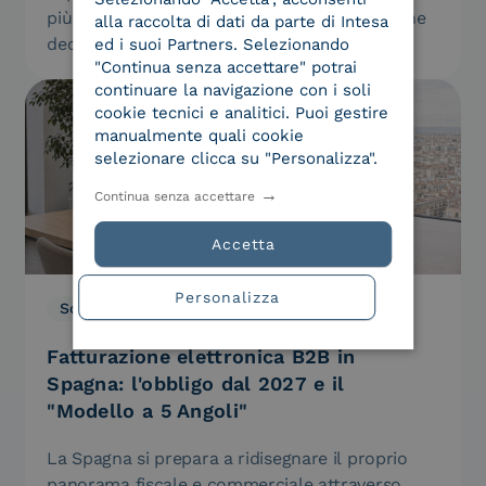
più assistenti che suggeriscono, ma agenti che
alla raccolta di dati da parte di Intesa
decidono ed eseguono:…
ed i suoi Partners. Selezionando
"Continua senza accettare" potrai
continuare la navigazione con i soli
cookie tecnici e analitici. Puoi gestire
manualmente quali cookie
selezionare clicca su "Personalizza".
Continua senza accettare
Accetta
Personalizza
Soluzioni
21.07.2026
Fatturazione elettronica B2B in
Spagna: l'obbligo dal 2027 e il
"Modello a 5 Angoli"
La Spagna si prepara a ridisegnare il proprio
panorama fiscale e commerciale attraverso