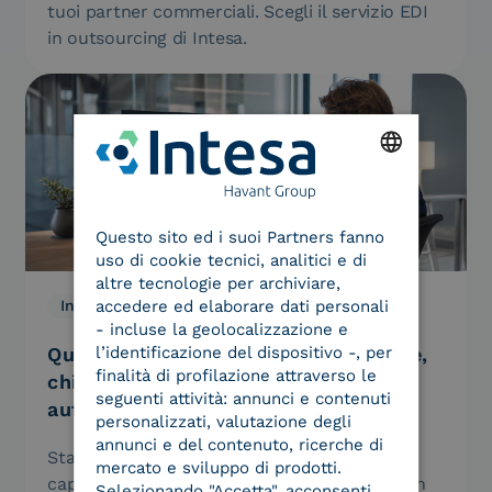
tuoi partner commerciali. Scegli il servizio EDI
in outsourcing di Intesa.
ENGLISH
Questo sito ed i suoi Partners fanno
ITALIAN
uso di cookie tecnici, analitici e di
altre tecnologie per archiviare,
accedere ed elaborare dati personali
Innovazione, We Are Intesa
29.07.2026
- incluse la geolocalizzazione e
l’identificazione del dispositivo -, per
Quando ad operare sarà il tuo agente,
finalità di profilazione attraverso le
chi garantirà che è davvero
seguenti attività: annunci e contenuti
autorizzato?
personalizzati, valutazione degli
annunci e del contenuto, ricerche di
Sta arrivando una generazione di software
mercato e sviluppo di prodotti.
capace di agire da sola per conto nostro. Non
Selezionando "Accetta", acconsenti