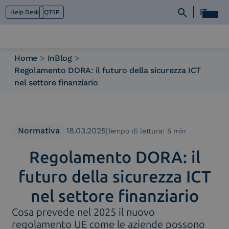
IT
Help Desk
QTSP
Home
>
InBlog
>
Regolamento DORA: il futuro della sicurezza ICT
Chi siamo
nel settore finanziario
Cosa facciamo
Piattaforme
Industry
News e Media
Normativa
18.03.2025
|
Tempo di lettura: 5 min
Contattaci
Regolamento DORA: il
futuro della sicurezza ICT
nel settore finanziario
Cosa prevede nel 2025 il nuovo
regolamento UE come le aziende possono