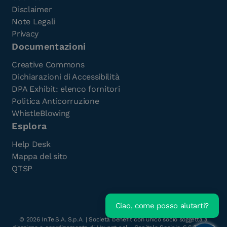
Disclaimer
Note Legali
Privacy
Documentazioni
Creative Commons
Dichiarazioni di Accessibilità
DPA Exhibit: elenco fornitori
Politica Anticorruzione
WhistleBlowing
Esplora
Help Desk
Mappa del sito
QTSP
Ciao, come posso aiutarti?
©
2026
In.Te.S.A. S.p.A. | Società benefit con unico socio soggetta a