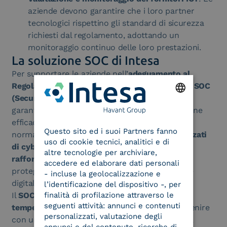
aziende devono garantire che i loro partner
tecnologici rispettino gli standard di sicurezza
richiesti dal regolamento, adottando un
monitoraggio continuo delle loro prestazioni.
La soluzione SOC di Intesa
Per supportare le aziende nell’
adeguamento al
Regolamento DORA
,
Intesa
offre una soluzione
SOC
(Security Operations Center)
progettata per
garantire un
monitoraggio costante
, una gestione
ENGLISH
efficace degli incidenti e la piena conformità
Questo sito ed i suoi Partners fanno
ITALIAN
normativa. Grazie all’impiego di
strumenti avanzati
uso di cookie tecnici, analitici e di
di cybersecurity
, le organizzazioni possono
altre tecnologie per archiviare,
rafforzare la propria resilienza operativa
e
accedere ed elaborare dati personali
proteggere i dati sensibili da potenziali minacce
- incluse la geolocalizzazione e
digitali.
l’identificazione del dispositivo -, per
Il
SOC
di
Intesa
permette di
rilevare
finalità di profilazione attraverso le
seguenti attività: annunci e contenuti
tempestivamente attacchi informatici
e intervenire
personalizzati, valutazione degli
con un
team specializzato
per
mitigare i rischi
,