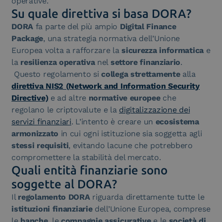
operative.
Su quale direttiva si basa DORA?
DORA
fa parte del più ampio
Digital Finance
Package
, una strategia normativa dell’Unione
Europea volta a rafforzare la
sicurezza informatica
e
la
resilienza operativa
nel
settore finanziario
.
Questo regolamento si
collega strettamente
alla
direttiva NIS2 (Network and Information Security
Directive)
e ad altre
normative europee
che
regolano le criptovalute e la
digitalizzazione dei
servizi finanziari
. L’intento è creare un
ecosistema
armonizzato
in cui ogni istituzione sia soggetta agli
stessi requisiti
, evitando lacune che potrebbero
compromettere la stabilità del mercato.
Quali entità finanziarie sono
soggette al DORA?
Il
regolamento DORA
riguarda direttamente tutte le
istituzioni finanziarie
dell’Unione Europea, comprese
le
banche
, le
compagnie assicurative
e le
società di