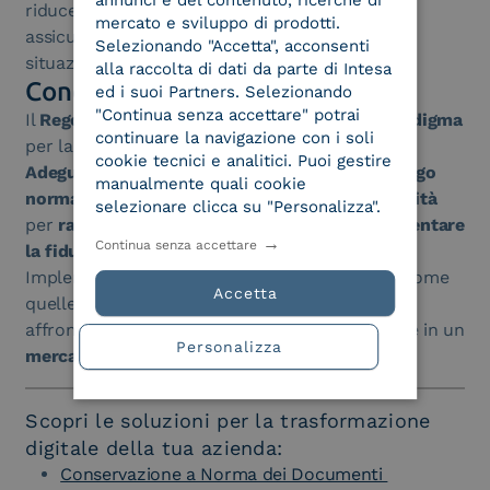
annunci e del contenuto, ricerche di
riducendo al minimo i tempi di risposta e
mercato e sviluppo di prodotti.
assicurando la continuità operativa anche in
Selezionando "Accetta", acconsenti
situazioni di emergenza.
alla raccolta di dati da parte di Intesa
Conclusione
ed i suoi Partners. Selezionando
"Continua senza accettare" potrai
Il
Regolamento DORA
segna un
cambio di paradigma
continuare la navigazione con i soli
per la
sicurezza ICT
nel
settore finanziario
.
cookie tecnici e analitici. Puoi gestire
Adeguarsi
non significa solo rispettare un
obbligo
manualmente quali cookie
normativo
, ma rappresenta anche un’
opportunità
selezionare clicca su "Personalizza".
per
rafforzare la protezione dei sistemi
e
aumentare
Continua senza accettare
la fiducia dei clienti
.
Implementare
strategie di sicurezza efficaci
, come
Accetta
quelle offerte da
Intesa
, è il
primo passo
per
affrontare con successo questa
sfida
e operare in un
Personalizza
mercato sempre più digitale e interconnesso
.
Scopri le soluzioni per la trasformazione
digitale della tua azienda:
Conservazione a Norma dei Documenti