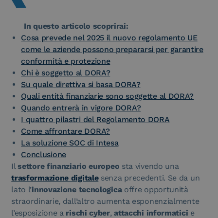
In questo articolo scoprirai:
Cosa prevede nel 2025 il nuovo regolamento UE
come le aziende possono prepararsi per garantire
conformità e protezione
Chi è soggetto al DORA?
Su quale direttiva si basa DORA?
Quali entità finanziarie sono soggette al DORA?
​Quando entrerà in vigore DORA?
I quattro pilastri del Regolamento DORA
Come affrontare DORA?
La soluzione SOC di Intesa
Conclusione
Il
settore finanziario europeo
sta vivendo una
trasformazione digitale
senza precedenti. Se da un
lato l’
innovazione tecnologica
offre opportunità
straordinarie, dall’altro aumenta esponenzialmente
l’esposizione a
rischi cyber
,
attacchi informatici
e